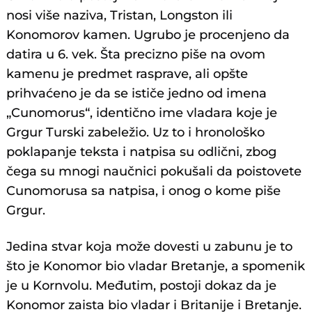
nosi više naziva, Tristan, Longston ili
Konomorov kamen. Ugrubo je procenjeno da
datira u 6. vek. Šta precizno piše na ovom
kamenu je predmet rasprave, ali opšte
prihvaćeno je da se ističe jedno od imena
„Cunomorus“, identično ime vladara koje je
Grgur Turski zabeležio. Uz to i hronološko
poklapanje teksta i natpisa su odlični, zbog
čega su mnogi naučnici pokušali da poistovete
Cunomorusa sa natpisa, i onog o kome piše
Grgur.
Jedina stvar koja može dovesti u zabunu je to
što je Konomor bio vladar Bretanje, a spomenik
je u Kornvolu. Međutim, postoji dokaz da je
Konomor zaista bio vladar i Britanije i Bretanje.