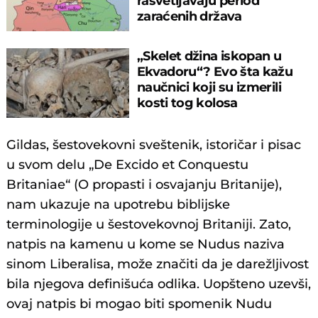
rasvetljavaju period
zaraćenih država
„Skelet džina iskopan u
Ekvadoru“? Evo šta kažu
naučnici koji su izmerili
kosti tog kolosa
Gildas, šestovekovni sveštenik, istoričar i pisac
u svom delu „De Excido et Conquestu
Britaniae“ (O propasti i osvajanju Britanije),
nam ukazuje na upotrebu biblijske
terminologije u šestovekovnoj Britaniji. Zato,
natpis na kamenu u kome se Nudus naziva
sinom Liberalisa, može značiti da je darežljivost
bila njegova definišuća odlika. Uopšteno uzevši,
ovaj natpis bi mogao biti spomenik Nudu