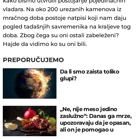
kako bismo utvrdili postojanje pojedinačnih
vladara. Na oko 200 urezanih kamenova iz
mračnog doba postoje natpisi koji nam daju
pogled tadašnjih savremenika na kraljeve tog
doba. Zbog čega su oni ostali zabeleženi?
Hajde da vidimo ko su oni bili.
PREPORUČUJEMO
Da li smo zaista toliko
glupi?
„Ne, nije meso jedino
zaslužno“: Danas ga mrze,
upozoravaju da je opasan,
ali on je pomogao u
evoluciji mozga