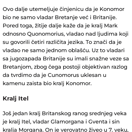
Ovo dalje utemeljuje činjenicu da je Konomor
bio ne samo vladar Bretanje već i Britanije.
Pored toga, žitije dalje kaže da je kralj Mark
odnosno Quonomorius, vladao nad ljudima koji
su govorili četiri različita jezika. To znači da je
vladao ne samo jednom oblašću. Uz to vladari
sa jugozapada Britanije su imali snažne veze sa
Bretanjom, zbog čega postoji objektivan razlog
da tvrdimo da je Cunomorus uklesan u
kamenu zaista bio kralj Konomor.
Kralj Itel
Još jedan kralj Britanskog ranog srednjeg veka
je kralj Itel, vladar Glamorgana i Gventa i sin
kralja Morgana. On je verovatno živeo u 7. veku,