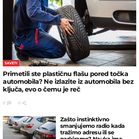
SAVETI
Primetili ste plastičnu flašu pored točka
automobila? Ne izlazite iz automobila bez
ključa, evo o čemu je reč
0
0
Zašto instinktivno
smanjujemo radio kada
tražimo adresu ili se
parkiramo? Nauka ima