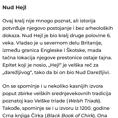
Nud Hejl
Ovaj kralj nije mnogo poznat, ali istorija
potvrđuje njegovo postojanje i bez arheoloških
dokaza. Nud Hejl je bio kralj druge polovine 6.
veka. Vladao je u severnom delu Britanije,
između granica Engleske i Škotske, mada
tačna lokacija njegove prestonice ostaje tajna.
Epitet koji je nosio, „Hejl“ je velška reč za
„darežljivog“, tako da bi on bio Nud Darežljivi.
On se spominje i u nekoliko kasnijih izvora
poput zbirke velških srednjevekovnih tradicija
poznatoj kao Velške triade (
Welsh Triads
).
Takođe, spominje se i u izvoru iz 1200. godine
Crna knjiga Čirka (
Black Book of Chirk
). Ona