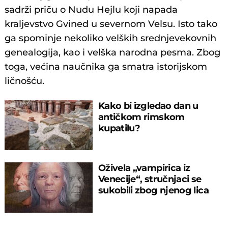
sadrži priču o Nudu Hejlu koji napada
kraljevstvo Gvined u severnom Velsu. Isto tako
ga spominje nekoliko velških srednjevekovnih
genealogija, kao i velška narodna pesma. Zbog
toga, većina naučnika ga smatra istorijskom
ličnošću.
Kako bi izgledao dan u
antičkom rimskom
kupatilu?
Oživela „vampirica iz
Venecije“, stručnjaci se
sukobili zbog njenog lica