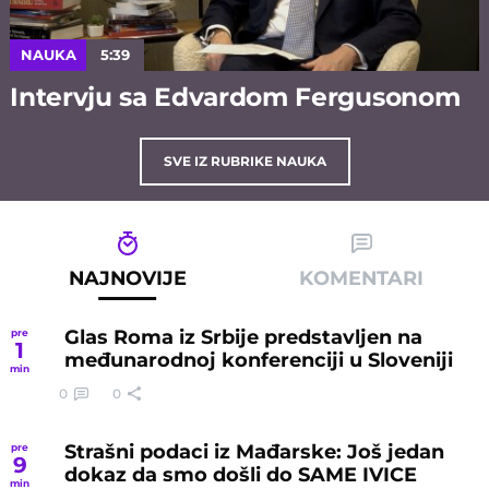
NAUKA
5:39
Intervju sa Edvardom Fergusonom
SVE IZ RUBRIKE NAUKA
NAJNOVIJE
KOMENTARI
Glas Roma iz Srbije predstavljen na
pre
1
međunarodnoj konferenciji u Sloveniji
min
0
0
Strašni podaci iz Mađarske: Još jedan
pre
9
dokaz da smo došli do SAME IVICE
min