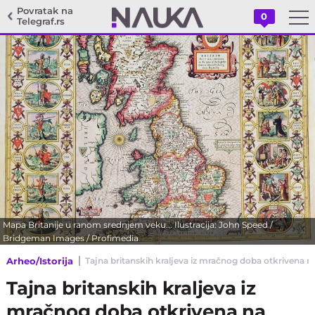
Povratak na
0
Telegraf.rs
Mapa Britanije u ranom srednjem veku... Ilustracija: John Speed /
Bridgeman Images / Profimedia
Arheo/Istorija
Tajna britanskih kraljeva iz mračnog doba otkrivena 
Tajna britanskih kraljeva iz
mračnog doba otkrivena na