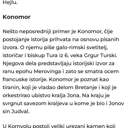
Hejlu.
Konomor
Nešto neposredniji primer je Konomor, čije
postojanje istorija prihvata na osnovu pisanih
izvora. O njemu piše galo-rimski svetitelj,
istoričar i biskup Tura iz 6. veka Grgur Turski.
Njegova dela predstavljaju istorijski izvor za
ranu epohu Merovinga i zato se smatra ocem
francuske istorije. Konomor je poznat kao
tiranin, koji je vladao delom Bretanje i koji je
orkestrirao ubistvo kralja Jona. Na kraju je
svrgnut savezom kraljeva u kome je bio i Jonov
sin Judval.
U Kornvolu postoji veliki urezani kamen koji