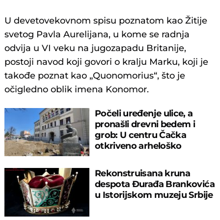
U devetovekovnom spisu poznatom kao Žitije
svetog Pavla Aurelijana, u kome se radnja
odvija u VI veku na jugozapadu Britanije,
postoji navod koji govori o kralju Marku, koji je
takođe poznat kao „Quonomorius“, što je
očigledno oblik imena Konomor.
Počeli uređenje ulice, a
pronašli drevni bedem i
grob: U centru Čačka
otkriveno arheloško
nalazište
Rekonstruisana kruna
despota Đurađa Brankovića
u Istorijskom muzeju Srbije