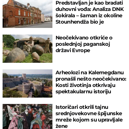
Predstavljan je kao bradati
duhovni vođa: Analiza DNK
šokirala – šaman iz okoline
Stounhendža bio je
ŠAMANKA
Neočekivano otkriće o
poslednjoj paganskoj
državi Evrope
Arheolozi na Kalemegdanu
pronašli nešto neočekivano:
Kosti životinja otkrivaju
spektakularnu istoriju
Beograda
Istoričari otkrili tajnu
srednjovekovne špijunske
mreže kojom su upravljale
žene