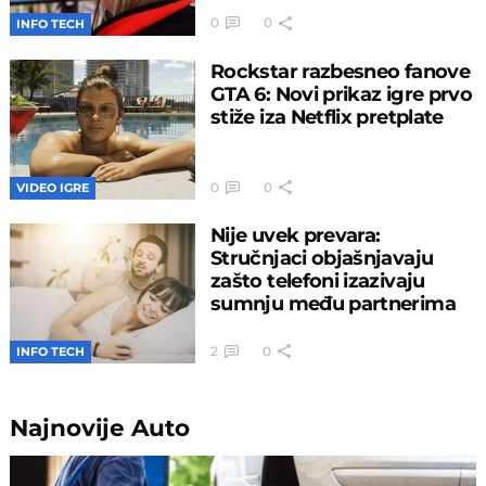
0
0
INFO TECH
Rockstar razbesneo fanove
GTA 6: Novi prikaz igre prvo
stiže iza Netflix pretplate
0
0
VIDEO IGRE
Nije uvek prevara:
Stručnjaci objašnjavaju
zašto telefoni izazivaju
sumnju među partnerima
2
0
INFO TECH
Najnovije
Auto