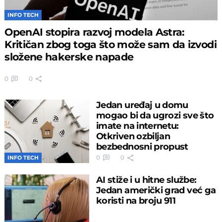
INFO TECH
OpenAI stopira razvoj modela Astra:
Kritičan zbog toga što može sam da izvodi
složene hakerske napade
0
0
Jedan uređaj u domu
mogao bi da ugrozi sve što
imate na internetu:
Otkriven ozbiljan
bezbednosni propust
0
0
INFO TECH
AI stiže i u hitne službe:
Jedan američki grad već ga
koristi na broju 911