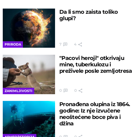
Da li smo zaista toliko
glupi?
7
4
PRIRODA
"Pacovi heroji" otkrivaju
mine, tuberkulozu i
preživele posle zemljotresa
0
0
ZANIMLJIVOSTI
Pronađena olupina iz 1864.
godine: Iz nje izvučene
neoštećene boce piva i
džina
0
0
ARHEO/ISTORIJA