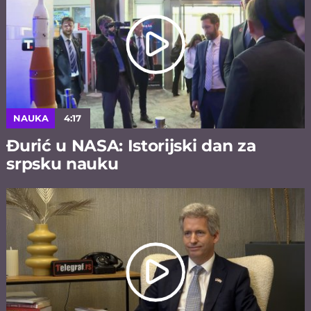
NAUKA
4:17
Đurić u NASA: Istorijski dan za
srpsku nauku