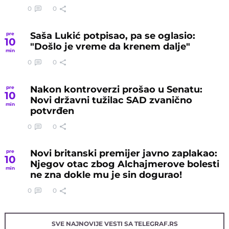
0
0
Saša Lukić potpisao, pa se oglasio:
pre
10
"Došlo je vreme da krenem dalje"
min
0
0
Nakon kontroverzi prošao u Senatu:
pre
10
Novi državni tužilac SAD zvanično
min
potvrđen
0
0
Novi britanski premijer javno zaplakao:
pre
10
Njegov otac zbog Alchajmerove bolesti
min
ne zna dokle mu je sin dogurao!
0
0
SVE NAJNOVIJE VESTI SA TELEGRAF.RS