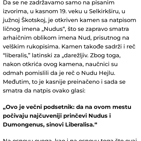
Da se ne zadržavamo samo na pisanim
izvorima, u kasnom 19. veku u Selkirkširu, u
južnoj Škotskoj, je otkriven kamen sa natpisom
ličnog imena „Nudus“, što se zapravo smatra
arhaičnim oblikom imena Nud, prisutnog na
velškim rukopisima. Kamen takođe sadrži i reč
“liberalis,” latinski za „darežljiv. Zbog toga,
nakon otkrića ovog kamena, naučnici su
odmah pomislili da je reč o Nudu Hejlu.
Međutim, to je kasnije preinačeno i sada se
smatra da natpis ovako glasi:
„Ovo je večni podsetnik: da na ovom mestu
počivaju najčuveniji prinčevi Nudus i
Dumongenus, sinovi Liberalisa.“
Na osnovu ovoga, kao i na osnovu toga što ovaj