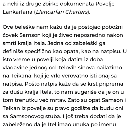
a neki iz druge zbirke dokumenata Povelje
Lankarfana (
Llancarfan Charters
).
Ove beleške nam kažu da je postojao pobožni
čovek Samson koji je živeo neposredno nakon
smrti kralja Itela. Jedna od zabeleški ga
definiše specifično kao opata, kao na natpisu. U
isto vreme u povelji koja datira iz doba
vladavine jednog od Itelovih sinova nailazimo
na Teikana, koji je vrlo verovatno isti onaj sa
natpisa. Pošto natpis kaže da se krst priprema
za dušu kralja Itela, to nam sugeriše da je on u
tom trenutku već mrtav. Zato su opat Samson i
Teikan iz povelje su pravo godište da budu oni
sa Samsonovog stuba. I još treba dodati da je
zabeleženo da je Itel imao unuka po imenu