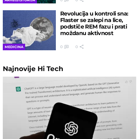
Revolucija u kontroli sna:
Flaster se zalepi na lice,
podstiče REM fazu i prati
moždanu aktivnost
0
0
MEDICINA
Najnovije
Hi Tech