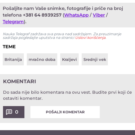
Pošaljite nam Vaše snimke, fotografije i priče na broj
telefona
+381 64 8939257
(
WhatsApp
/
Viber
/
Telegram
).
Nauka Telegraf zadržava sva prava nad sadržajem. Za preuzimanje
sadržaja pogledajte uputstva na stranici
Uslovi korišćenja
.
TEME
Britanija
mračno doba
Kraljevi
Srednji vek
KOMENTARI
Do sada nije bilo komentara na ovu vest.
Budite prvi koji će
ostaviti komentar.
0
POŠALJI KOMENTAR