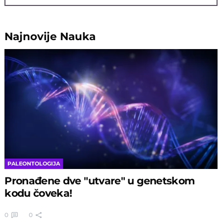
Najnovije
Nauka
PALEONTOLOGIJA
Pronađene dve "utvare" u genetskom
kodu čoveka!
0
0