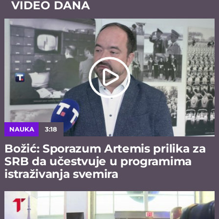
VIDEO DANA
NAUKA
3:18
Božić: Sporazum Artemis prilika za
SRB da učestvuje u programima
istraživanja svemira