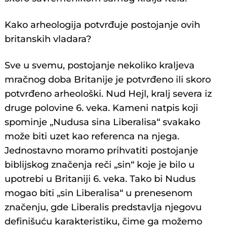
Kako arheologija potvrđuje postojanje ovih
britanskih vladara?
Sve u svemu, postojanje nekoliko kraljeva
mračnog doba Britanije je potvrđeno ili skoro
potvrđeno arheološki. Nud Hejl, kralj severa iz
druge polovine 6. veka. Kameni natpis koji
spominje „Nudusa sina Liberalisa“ svakako
može biti uzet kao referenca na njega.
Jednostavno moramo prihvatiti postojanje
biblijskog značenja reči „sin“ koje je bilo u
upotrebi u Britaniji 6. veka. Tako bi Nudus
mogao biti „sin Liberalisa“ u prenesenom
značenju, gde Liberalis predstavlja njegovu
definišuću karakteristiku, čime ga možemo