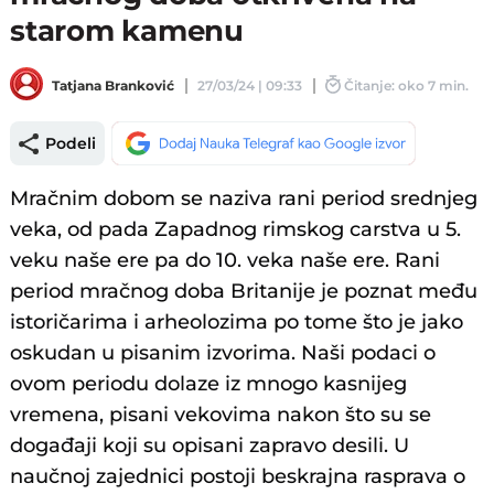
starom kamenu
Tatjana Branković
27/03/24 | 09:33
Čitanje: oko 7 min.
Podeli
Mračnim dobom se naziva rani period srednjeg
veka, od pada Zapadnog rimskog carstva u 5.
veku naše ere pa do 10. veka naše ere. Rani
period mračnog doba Britanije je poznat među
istoričarima i arheolozima po tome što je jako
oskudan u pisanim izvorima. Naši podaci o
ovom periodu dolaze iz mnogo kasnijeg
vremena, pisani vekovima nakon što su se
događaji koji su opisani zapravo desili. U
naučnoj zajednici postoji beskrajna rasprava o