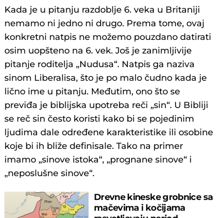
Kada je u pitanju razdoblje 6. veka u Britaniji
nemamo ni jedno ni drugo. Prema tome, ovaj
konkretni natpis ne možemo pouzdano datirati
osim uopšteno na 6. vek. Još je zanimljivije
pitanje roditelja „Nudusa“. Natpis ga naziva
sinom Liberalisa, što je po malo čudno kada je
lično ime u pitanju. Međutim, ono što se
previđa je biblijska upotreba reči „sin“. U Bibliji
se reč sin često koristi kako bi se pojedinim
ljudima dale određene karakteristike ili osobine
koje bi ih bliže definisale. Tako na primer
imamo „sinove istoka“, „prognane sinove“ i
„neposlušne sinove“.
Drevne kineske grobnice sa
mačevima i kočijama