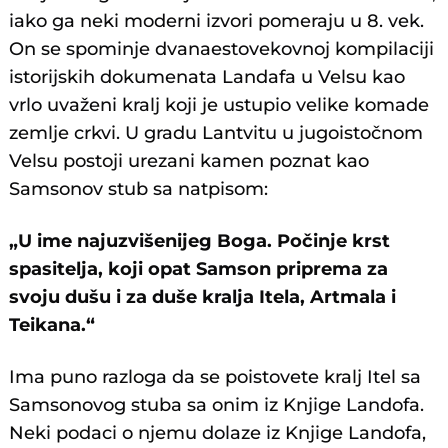
iako ga neki moderni izvori pomeraju u 8. vek.
On se spominje dvanaestovekovnoj kompilaciji
istorijskih dokumenata Landafa u Velsu kao
vrlo uvaženi kralj koji je ustupio velike komade
zemlje crkvi. U gradu Lantvitu u jugoistočnom
Velsu postoji urezani kamen poznat kao
Samsonov stub sa natpisom:
„U ime najuzvišenijeg Boga. Počinje krst
spasitelja, koji opat Samson priprema za
svoju dušu i za duše kralja Itela, Artmala i
Teikana.“
Ima puno razloga da se poistovete kralj Itel sa
Samsonovog stuba sa onim iz Knjige Landofa.
Neki podaci o njemu dolaze iz Knjige Landofa,