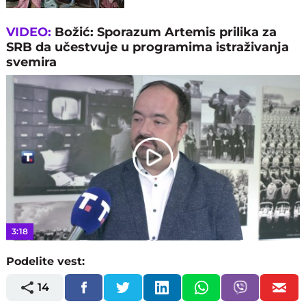
VIDEO:
Božić: Sporazum Artemis prilika za
SRB da učestvuje u programima istraživanja
svemira
Play
Video
3:18
Podelite vest:
14