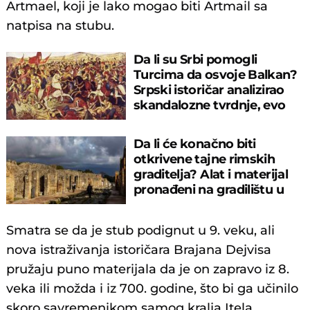
Artmael, koji je lako mogao biti Artmail sa
natpisa na stubu.
Da li su Srbi pomogli
Turcima da osvoje Balkan?
Srpski istoričar analizirao
skandalozne tvrdnje, evo
šta kaže
Da li će konačno biti
otkrivene tajne rimskih
graditelja? Alat i materijal
pronađeni na gradilištu u
Pompeji
Smatra se da je stub podignut u 9. veku, ali
nova istraživanja istoričara Brajana Dejvisa
pružaju puno materijala da je on zapravo iz 8.
veka ili možda i iz 700. godine, što bi ga učinilo
skoro savremenikom samog kralja Itela.