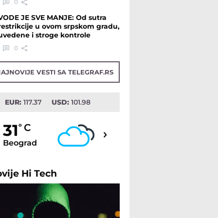
0
VODE JE SVE MANJE: Od sutra
restrikcije u ovom srpskom gradu,
uvedene i stroge kontrole
0
AJNOVIJE VESTI SA TELEGRAF.RS
EUR:
117.37
USD:
101.98
33
31
o
C
o
C
Beograd
Novi Sad
ovije
Hi Tech