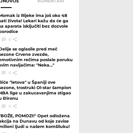
JNOVIJE
KOMENTARI
Momak iz Rijeke ima još oko 48
sati života! Lekari kažu da će ga
sa aparata isključiti bez dozvole
porodice
0
Delije se oglasile pred meč
sezone Crvene zvezde,
emotivnim rečima poslale poruku
svim navijačima: "Neka..."
0
Biće "letova" u Španiji ove
sezone, trostruki Ol-star šampion
NBA lige u zakucavanjima stigao
u Đironu
0
"BOŽE, POMOZI!" Opet odložena
akcija na Dunavu od koje zavise
milioni ljudi u našem komšiluku!