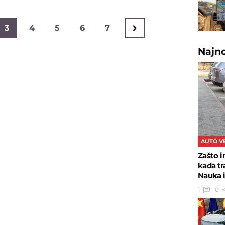
3
4
5
6
7
Najn
AUTO V
Zašto i
kada tr
Nauka 
1
0