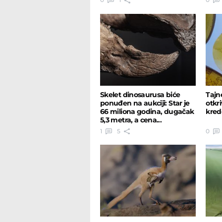
Skelet dinosaurusa biće
Tajn
ponuđen na aukciji: Star je
otkr
66 miliona godina, dugačak
kred
5,3 metra, a cena...
1
5
0