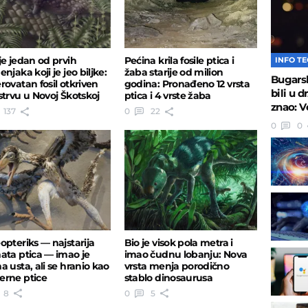
je jedan od prvih
Pećina krila fosile ptica i
INFO T
njaka koji je jeo biljke:
žaba starije od milion
Bugarsk
rovatan fosil otkriven
godina: Pronađeno 12 vrsta
bili u 
strvu u Novoj Škotskoj
ptica i 4 vrste žaba
znao: V
137
0
22
0
0
opteriks — najstarija
Bio je visok pola metra i
ata ptica — imao je
imao čudnu lobanju: Nova
a usta, ali se hranio kao
vrsta menja porodično
rne ptice
stablo dinosaurusa
8
0
5