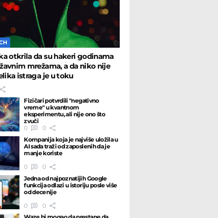
ECH
a otkrila da su hakeri godinama
državnim mrežama, a da niko nije
elika istraga je u toku
Fizičari potvrdili "negativno
vreme" u kvantnom
eksperimentu, ali nije ono što
zvuči
0
0
Kompanija koja je najviše uložila u
AI sada traži od zaposlenih da je
manje koriste
0
0
Jedna od najpoznatijih Google
funkcija odlazi u istoriju posle više
od decenije
0
0
Waze bi mogao da prestane da