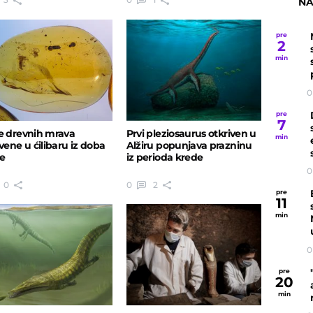
NA
pre
2
min
0
pre
7
e drevnih mrava
Prvi pleziosaurus otkriven u
min
ivene u ćilibaru iz doba
Alžiru popunjava prazninu
e
iz perioda krede
0
0
0
2
pre
11
min
0
pre
20
min