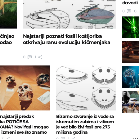
dovodi 
0
0
činjao
Najstariji poznati fosili košljoriba
hodao
otkrivaju ranu evoluciju kičmenjaka
0
1
 najstariji predak
Bizarno stvorenje iz vode sa
ka POTIČE SA
iskrenutim zubima i vilicom
ANA? Novi fosil mogao
je već bilo živi fosil pre 275
a izmeni sve što znamo
miliona godina
eklu ljudi
3
0
1