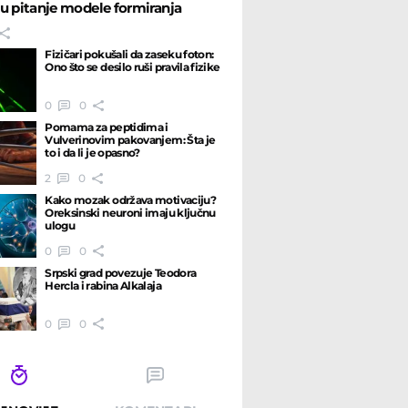
u pitanje modele formiranja
Fizičari pokušali da zaseku foton:
Ono što se desilo ruši pravila fizike
0
0
Pomama za peptidima i
Vulverinovim pakovanjem: Šta je
to i da li je opasno?
2
0
Kako mozak održava motivaciju?
Oreksinski neuroni imaju ključnu
ulogu
0
0
Srpski grad povezuje Teodora
Hercla i rabina Alkalaja
0
0