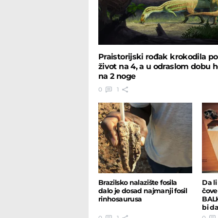
Praistorijski rođak krokodila po
život na 4, a u odraslom dobu 
na 2 noge
0
1
Brazilsko nalazište fosila
Da li
dalo je dosad najmanji fosil
čove
rinhosaurusa
BALK
bi d
o por
0
1
0