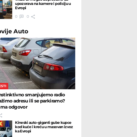
upozorava na kamere i policiju u
Evropi
0
0
ovije
Auto
ESTI
nstinktivno smanjujemo radio
ažimo adresu ili se parkiramo?
ima odgovor
Kineski auto-giganti gube kupce
kod kuće i kreću u masovan izvoz
ka Evropi