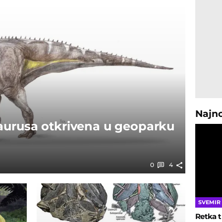
Najn
aurusa otkrivena u geoparku
0
4
SVEMIR
Retka t