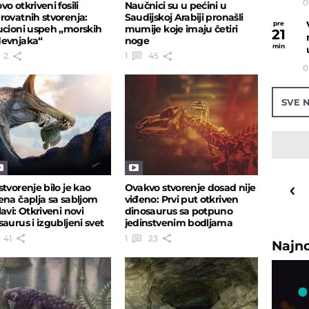
0
o otkriveni fosili
Naučnici su u pećini u
rovatnih stvorenja:
Saudijskoj Arabiji pronašli
pre
ucioni uspeh „morskih
mumije koje imaju četiri
21
evnjaka“
noge
min
2
1
45
0
SVE N
31
o
C
stvorenje bilo je kao
Ovakvo stvorenje dosad nije
ena čaplja sa sabljom
viđeno: Prvi put otkriven
Priština
avi: Otkriveni novi
dinosaurus sa potpuno
saurus i izgubljeni svet
jedinstvenim bodljama
41
1
23
Najn