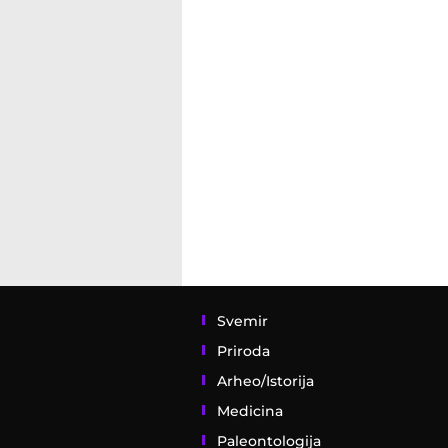
Svemir
Priroda
Arheo/Istorija
Medicina
Paleontologija