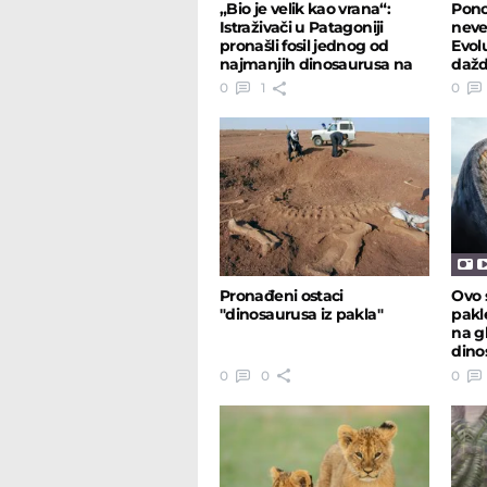
„Bio je velik kao vrana“:
Ponov
Istraživači u Patagoniji
neve
pronašli fosil jednog od
Evol
najmanjih dinosaurusa na
dažd
svetu
0
1
0
Pronađeni ostaci
Ovo 
"dinosaurusa iz pakla"
pakl
na gl
dino
0
0
0