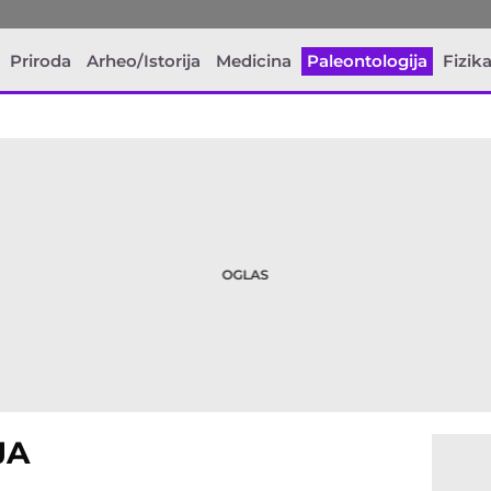
Priroda
Arheo/Istorija
Medicina
Paleontologija
Fizik
JA