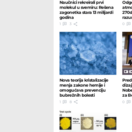
Naučnici rekreirali prvi
Odgo
molekul u svemiru: Rešena
atmo
zagonetka stara 13 milijardi
270d
godina
razu
1
3
0
Nova teorija kristalizacije
Pred
menja zakone hemije i
diza
omogućava prevenciju
Nobe
bubrežnih bolesti
za B
Dža
1
8
0