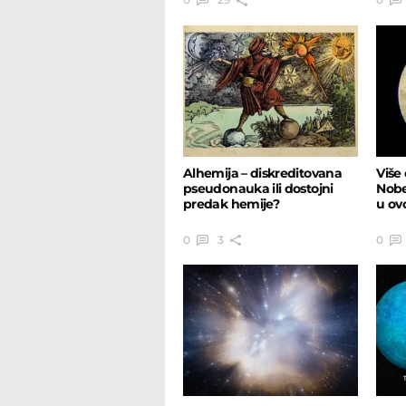
Alhemija – diskreditovana
Više
pseudonauka ili dostojni
Nobe
predak hemije?
u ov
0
3
0