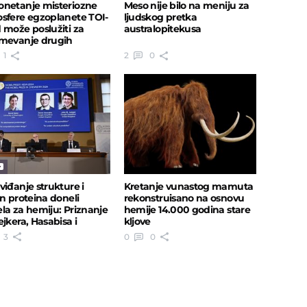
netanje misteriozne
Meso nije bilo na meniju za
sfere egzoplanete TOI-
ljudskog pretka
 može poslužiti za
australopitekusa
mevanje drugih
1
2
0
viđanje strukture i
Kretanje vunastog mamuta
jn proteina doneli
rekonstruisano na osnovu
la za hemiju: Priznanje
hemije 14.000 godina stare
ejkera, Hasabisa i
kljove
mpera
3
0
0