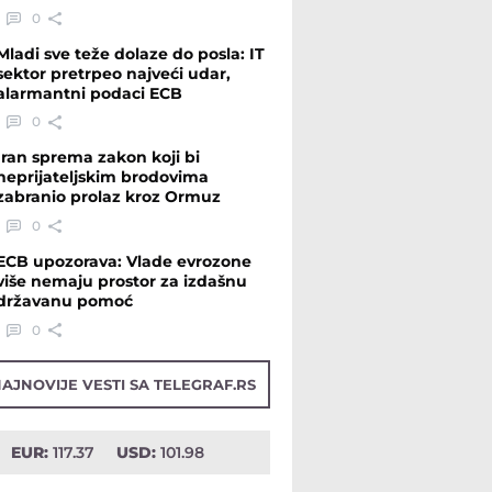
0
Mladi sve teže dolaze do posla: IT
sektor pretrpeo najveći udar,
alarmantni podaci ECB
0
Iran sprema zakon koji bi
neprijateljskim brodovima
zabranio prolaz kroz Ormuz
0
ECB upozorava: Vlade evrozone
više nemaju prostor za izdašnu
državanu pomoć
0
AJNOVIJE VESTI SA TELEGRAF.RS
EUR:
117.37
USD:
101.98