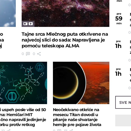
min
0
pre
59
min
0
ko
Tajne srca Mlečnog puta otkrivene na
na
najvećoj slici do sada: Napravljena je
pre
1
h
j
pomoću teleskopa ALMA
0
0
0
pre
1
h
0
SVE N
ki uspeh posle više od 50
Neočekivano otkriće na
na: Hemičari MIT
mesecu Titan dovodi u
čno napravili jedinjenje
pitanje naše shvatanje
orbu protiv retkog
hemije pre pojave života
ora
12
0
17