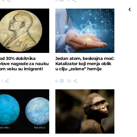
25
o
C
Priština
 od 30% dobitnika
Jedan atom, beskrajna moć:
love nagrade za nauku
Katalizator koji menja oblik
om veku su imigranti
u cilju „zelene“ hemije
1
0
22