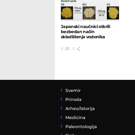
Japanski naučnici otkrili
bezbedan način
skladištenja vodonika
0
3
Svemir
Priroda
Arheo/Istorija
Medicina
Paleontologija