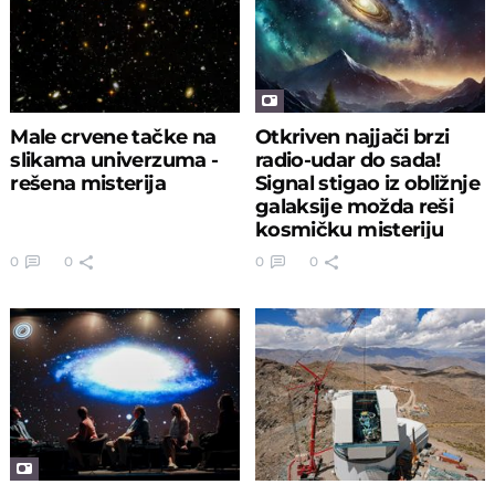
Male crvene tačke na
Otkriven najjači brzi
slikama univerzuma -
radio-udar do sada!
rešena misterija
Signal stigao iz obližnje
galaksije možda reši
kosmičku misteriju
0
0
0
0