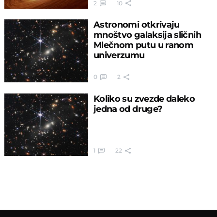
2
10
Astronomi otkrivaju
mnoštvo galaksija sličnih
Mlečnom putu u ranom
univerzumu
0
2
Koliko su zvezde daleko
jedna od druge?
1
22