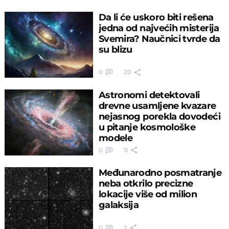
Da li će uskoro biti rešena
jedna od najvećih misterija
Svemira? Naučnici tvrde da
su blizu
0
20
Astronomi detektovali
drevne usamljene kvazare
nejasnog porekla dovodeći
u pitanje kosmološke
modele
0
11
Međunarodno posmatranje
neba otkrilo precizne
lokacije više od milion
galaksija
0
2