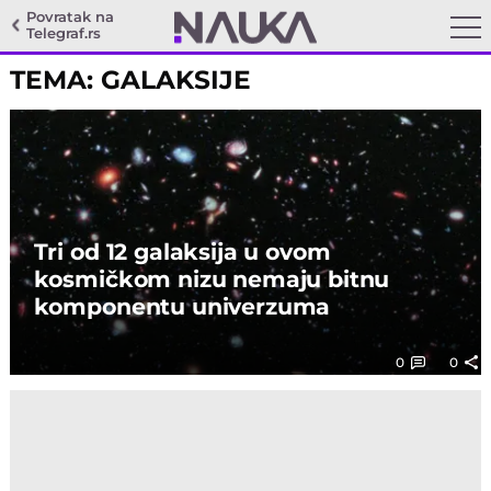
Povratak na
Telegraf.rs
TEMA: GALAKSIJE
Tri od 12 galaksija u ovom
kosmičkom nizu nemaju bitnu
komponentu univerzuma
0
0