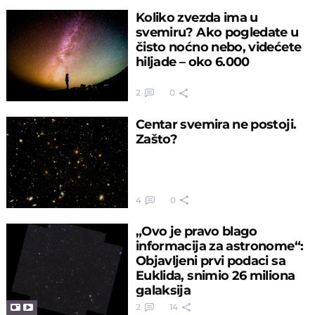
Koliko zvezda ima u
svemiru? Ako pogledate u
čisto noćno nebo, videćete
hiljade – oko 6.000
2
0
Centar svemira ne postoji.
Zašto?
4
0
„Ovo je pravo blago
informacija za astronome“:
Objavljeni prvi podaci sa
Euklida, snimio 26 miliona
galaksija
2
14