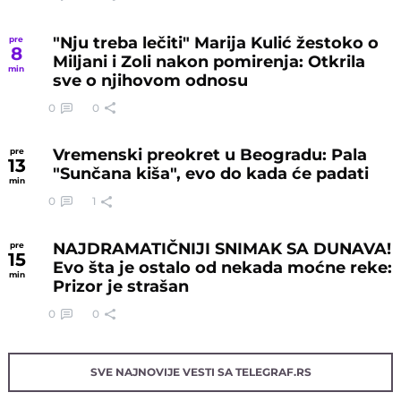
"Nju treba lečiti" Marija Kulić žestoko o
pre
8
Miljani i Zoli nakon pomirenja: Otkrila
min
sve o njihovom odnosu
0
0
Vremenski preokret u Beogradu: Pala
pre
13
"Sunčana kiša", evo do kada će padati
min
0
1
NAJDRAMATIČNIJI SNIMAK SA DUNAVA!
pre
15
Evo šta je ostalo od nekada moćne reke:
min
Prizor je strašan
0
0
SVE NAJNOVIJE VESTI SA TELEGRAF.RS