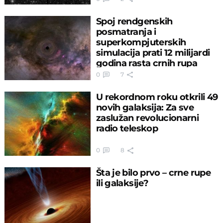
Spoj rendgenskih
posmatranja i
superkompjuterskih
simulacija prati 12 milijardi
godina rasta crnih rupa
0
7
U rekordnom roku otkrili 49
novih galaksija: Za sve
zaslužan revolucionarni
radio teleskop
0
8
Šta je bilo prvo – crne rupe
ili galaksije?