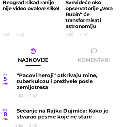
Beograd nikad ranije
Svevideće oko
nije video ovakve slike!
opservatorije „Vera
Rubin“ će
transformisati
astronomiju
obuhvatnošću i
0
0
0
15
brzinom
NAJNOVIJE
KOMENTARI
"Pacovi heroji" otkrivaju mine,
pre
5
tuberkulozu i preživele posle
min
zemljotresa
0
0
Sećanje na Rajka Dujmića: Kako je
pre
8
stvarao pesme koje ne stare
min
0
0