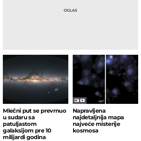
Mlečni put se prevrnuo
Napravljena
u sudaru sa
najdetaljnija mapa
patuljastom
najveće misterije
galaksijom pre 10
kosmosa
milijardi godina