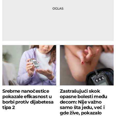
Srebrne nanočestice
Zastrašujući skok
pokazale efikasnost u
opasne bolesti među
borbi protiv dijabetesa
decom: Nije važno
tipa 2
samo šta jedu, već i
gde žive, pokazalo