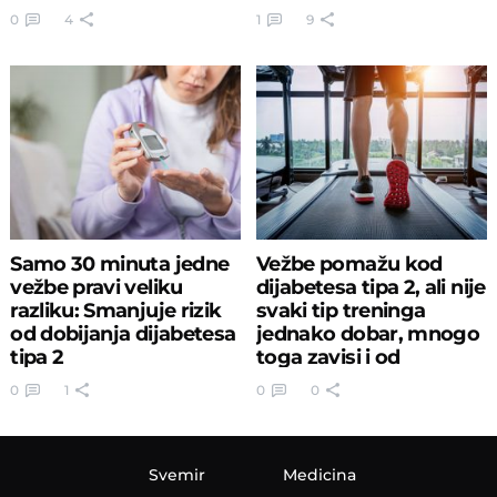
istraživanje
0
4
1
9
Samo 30 minuta jedne
Vežbe pomažu kod
vežbe pravi veliku
dijabetesa tipa 2, ali nije
razliku: Smanjuje rizik
svaki tip treninga
od dobijanja dijabetesa
jednako dobar, mnogo
tipa 2
toga zavisi i od
tajminga
0
1
0
0
Svemir
Medicina