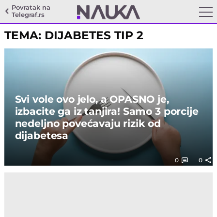
Povratak na
Telegraf.rs
TEMA: DIJABETES TIP 2
Svi vole ovo jelo, a OPASNO je,
izbacite ga iz tanjira! Samo 3 porcije
nedeljno povećavaju rizik od
dijabetesa
0
0