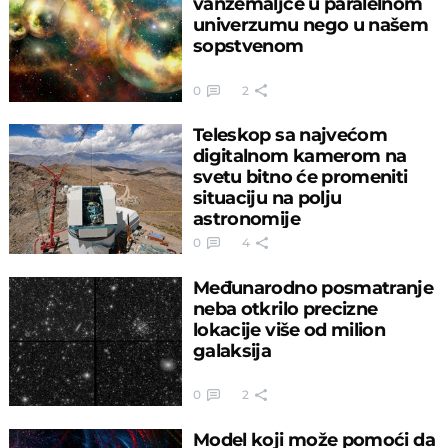
vanzemaljce u paralelnom
univerzumu nego u našem
sopstvenom
0
2
Teleskop sa najvećom
digitalnom kamerom na
svetu bitno će promeniti
situaciju na polju
astronomije
0
4
Međunarodno posmatranje
neba otkrilo precizne
lokacije više od milion
galaksija
0
2
Model koji može pomoći da