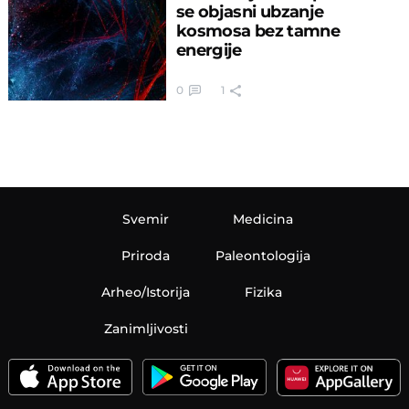
se objasni ubzanje
kosmosa bez tamne
energije
0
1
Svemir
Medicina
Priroda
Paleontologija
Arheo/Istorija
Fizika
Zanimljivosti