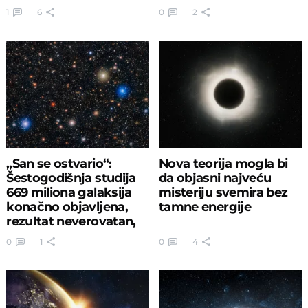
univerzuma
1
6
0
2
„San se ostvario“:
Nova teorija mogla bi
Šestogodišnja studija
da objasni najveću
669 miliona galaksija
misteriju svemira bez
konačno objavljena,
tamne energije
rezultat neverovatan,
ali…
0
1
0
4