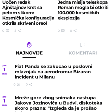
Uočen redak
Jedna misija teleskopa
Ajnštajnov krst sa
Roman mogla bi otkriti
petom slikom:
100.000 kosmičkih
Kosmička konfiguracija
eksplozija
otkrila skriveni oreol
tamne materije
0
5
0
0
NAJNOVIJE
KOMENTARI
Fiat Panda se zakucao u poslovni
pre
1
mlaznjak na aerodromu: Bizaran
min
incident u Milanu
0
0
Mreže gore zbog snimaka nastupa
pre
1
Jakova Jozinovića u Budvi, diskoteka
min
skoro prazna: "Izgleda da je prošao