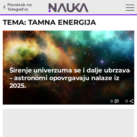
Povratak na
Telegraf.rs
TEMA: TAMNA ENERGIJA
Širenje univerzuma se i dalje ubrzava
– astronomi opovrgavaju nalaze iz
2025.
0
0