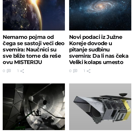
Nemamo pojma od
Novi podaci iz Južne
čega se sastoji veći deo
Koreje dovode u
svemira: Naučnici su
pitanje sudbinu
sve bliže tome da reše
svemira: Da li nas čeka
ovu MISTERIJU
Veliki kolaps umesto
širenja?
0
1
0
1