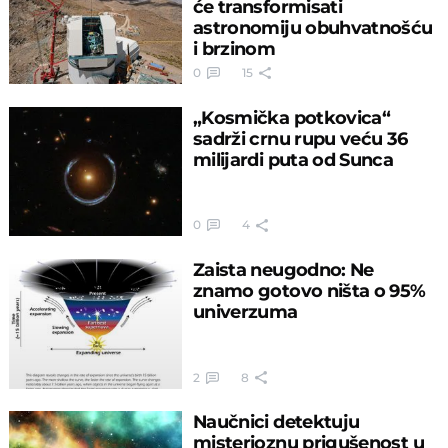
će transformisati
astronomiju obuhvatnošću
i brzinom
0
15
„Kosmička potkovica“
sadrži crnu rupu veću 36
milijardi puta od Sunca
0
4
Zaista neugodno: Ne
znamo gotovo ništa o 95%
univerzuma
2
8
Naučnici detektuju
misterioznu prigušenost u