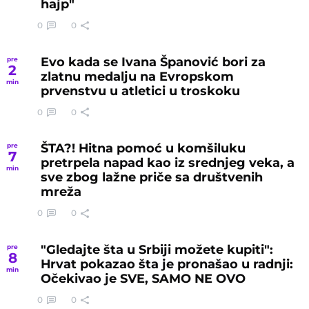
hajp"
0
0
Evo kada se Ivana Španović bori za
pre
2
zlatnu medalju na Evropskom
min
prvenstvu u atletici u troskoku
0
0
ŠTA?! Hitna pomoć u komšiluku
pre
7
pretrpela napad kao iz srednjeg veka, a
min
sve zbog lažne priče sa društvenih
mreža
0
0
"Gledajte šta u Srbiji možete kupiti":
pre
8
Hrvat pokazao šta je pronašao u radnji:
min
Očekivao je SVE, SAMO NE OVO
0
0