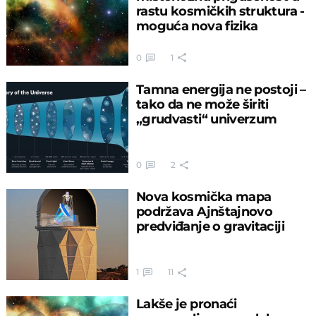
rastu kosmičkih struktura -
moguća nova fizika
0
1
Tamna energija ne postoji –
tako da ne može širiti
„grudvasti“ univerzum
0
2
Nova kosmička mapa
podržava Ajnštajnovo
predviđanje o gravitaciji
1
11
Lakše je pronaći