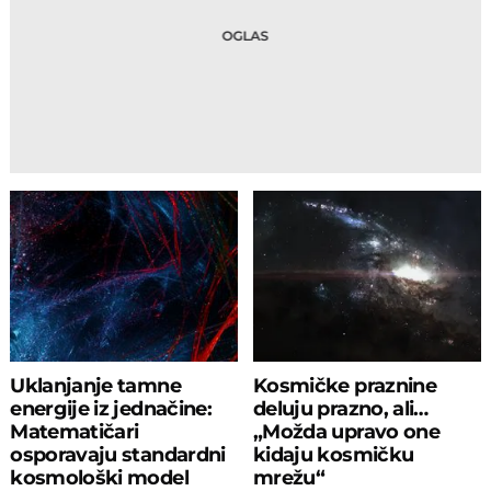
Uklanjanje tamne
Kosmičke praznine
energije iz jednačine:
deluju prazno, ali…
Matematičari
„Možda upravo one
osporavaju standardni
kidaju kosmičku
kosmološki model
mrežu“