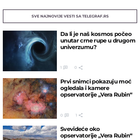
SVE NAJNOVIJE VESTI SA TELEGRAF.RS
Da li je naš kosmos počeo
unutar crne rupe u drugom
univerzumu?
1
0
Prvi snimci pokazuju moć
ogledala i kamere
opservatorije „Vera Rubin“
0
1
Svevideće oko
opservatorije „Vera Rubin“