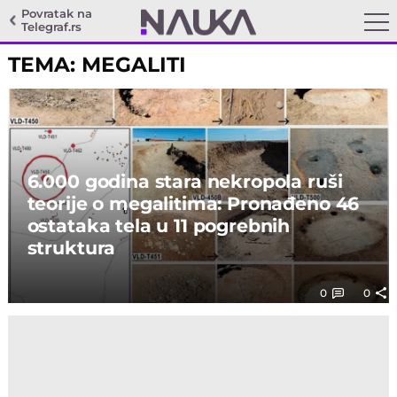
Povratak na
Telegraf.rs
TEMA: MEGALITI
6.000 godina stara nekropola ruši
teorije o megalitima: Pronađeno 46
ostataka tela u 11 pogrebnih
struktura
0
0