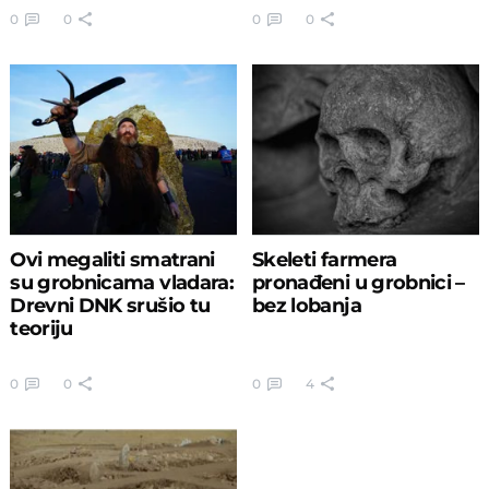
kamenju
0
0
0
0
Ovi megaliti smatrani
Skeleti farmera
su grobnicama vladara:
pronađeni u grobnici –
Drevni DNK srušio tu
bez lobanja
teoriju
0
0
0
4