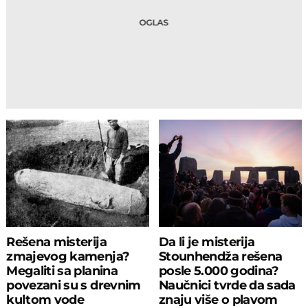
Rešena misterija
Da li je misterija
zmajevog kamenja?
Stounhendža rešena
Megaliti sa planina
posle 5.000 godina?
povezani su s drevnim
Naučnici tvrde da sada
kultom vode
znaju više o plavom