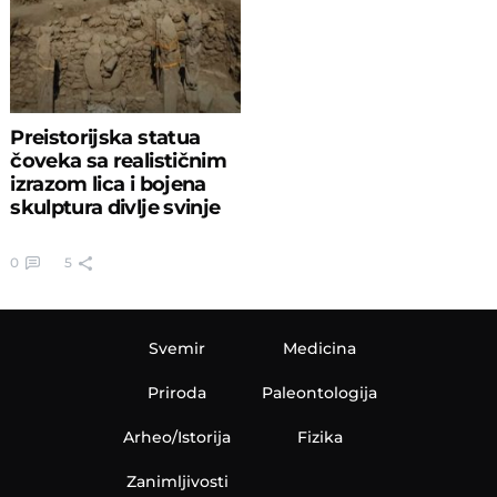
Preistorijska statua
čoveka sa realističnim
izrazom lica i bojena
skulptura divlje svinje
0
5
Svemir
Medicina
Priroda
Paleontologija
Arheo/Istorija
Fizika
Zanimljivosti