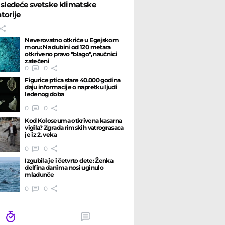
 sledeće svetske klimatske
torije
Neverovatno otkriće u Egejskom
moru: Na dubini od 120 metara
otkriveno pravo "blago", naučnici
zatečeni
0
0
Figurice ptica stare 40.000 godina
daju informacije o napretku ljudi
ledenog doba
0
0
Kod Koloseuma otkrivena kasarna
vigila? Zgrada rimskih vatrograsaca
je iz 2. veka
0
0
Izgubila je i četvrto dete: Ženka
delfina danima nosi uginulo
mladunče
0
0