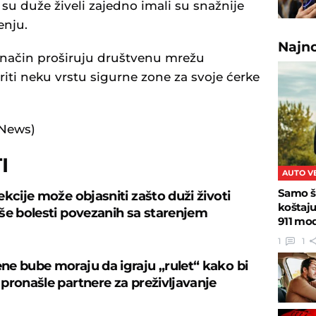
 su duže živeli zajedno imali su snažnije
enju.
Najn
i način proširuju društvenu mrežu
ti neku vrstu sigurne zone za svoje ćerke
 News)
I
AUTO V
Samo š
kcije može objasniti zašto duži životi
koštaj
še bolesti povezanih sa starenjem
911 mo
1
1
e bube moraju da igraju „rulet“ kako bi
pronašle partnere za preživljavanje