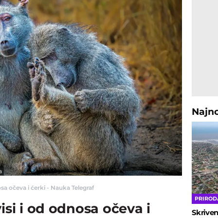
Najn
a
osa očeva i ćerki - Nauka Telegraf
PRIROD
isi i od odnosa očeva i
Skriven