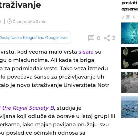
postati
traživanje
opserva
0
0
8
Čitanje: oko 2 min.
0
2
 vrstu, kod veoma malo vrsta
sisara
su
igu o mladuncima. Ali kada ta briga
na za podmladak vrste. Tako veza između
rki povećava šanse za preživljavanje tih
alo je novo istraživanje Univerziteta Notr
 the Royal Society B
, studija je
ijana koji odluče da borave u istoj grupi ili
erkama, iako majke pavijana pružaju svu
u posledice očinskih odnosa sa