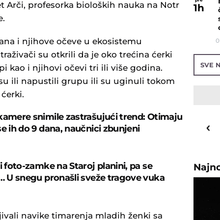
et Arči, profesorka bioloških nauka na Notr
1
h
e.
jana i njihove očeve u ekosistemu
0
traživači su otkrili da je oko trećina ćerki
SVE N
i kao i njihovi očevi tri ili više godina.
u ili napustili grupu ili su uginuli tokom
ćerki.
kamere snimile zastrašujući trend: Otimaju
19
o
C
se ih do 9 dana, naučnici zbunjeni
Priština
i foto-zamke na Staroj planini, pa se
Najn
i… U snegu pronašli sveže tragove vuka
jivali navike timarenja mladih ženki sa