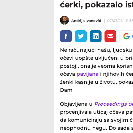
ćerki, pokazalo is
Andrija Ivanović
07/07/25 | 11:3
Ne računajući našu, ljudsku
očevi uopšte uključeni u br
postoji, ona je veoma koris
očeva
pavijana
i njihovih će
ženki kasnije u životu, pokaz
Dam.
Objavljena u
Proceedings of
procenjivala uticaj očeva pav
da komuniciraju sa svojim ć
neophodnu negu. Do sada s