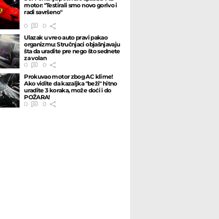
motor: "Testirali smo novo gorivo i
radi savršeno"
0
0
Ulazak u vreo auto pravi pakao
organizmu: Stručnjaci objašnjavaju
šta da uradite pre nego što sednete
za volan
0
0
Prokuvao motor zbog AC klime!
Ako vidite da kazaljka "beži" hitno
uradite 3 koraka, može doći i do
POŽARA!
0
0