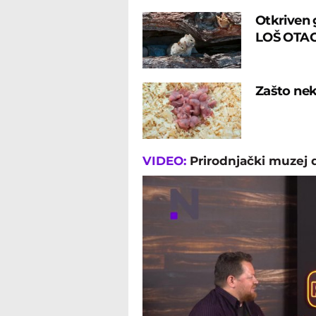
Otkriven 
LOŠ OTA
Zašto nek
VIDEO:
Prirodnjački muzej 