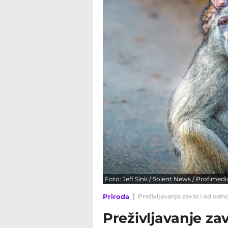
Foto: Jeff Sink / Solent News / Profimedi
Priroda
Preživljavanje zavisi i od odn
Preživljavanje zav