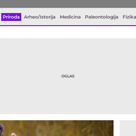
Priroda
Arheo/Istorija
Medicina
Paleontologija
Fizik