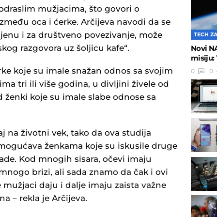
odraslim mužjacima, što govori o
između oca i ćerke. Arčijeva navodi da se
igijenu i za društveno povezivanje, može
TECH Z
kog razgovora uz šoljicu kafe“.
Novi N
misiju:
erke koje su imale snažan odnos sa svojim
0
0
ma tri ili više godina, u divljini živele od
d ženki koje su imale slabe odnose sa
j na životni vek, tako da ova studija
omogućava ženkama koje su iskusile druge
ade. Kod mnogih sisara, očevi imaju
mnogo brizi, ali sada znamo da čak i ovi
 mužjaci daju i dalje imaju zaista važne
a – rekla je Arčijeva.