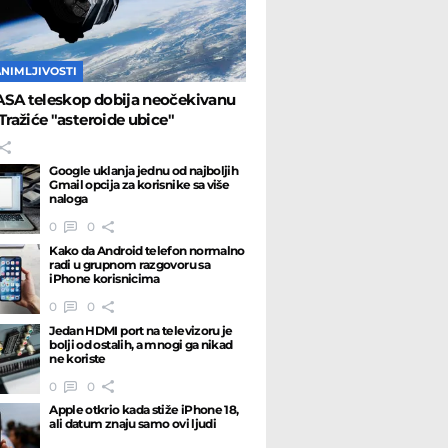
ANIMLJIVOSTI
ASA teleskop dobija neočekivanu
 Tražiće "asteroide ubice"
Google uklanja jednu od najboljih
Gmail opcija za korisnike sa više
naloga
0
0
Kako da Android telefon normalno
radi u grupnom razgovoru sa
iPhone korisnicima
0
0
Jedan HDMI port na televizoru je
bolji od ostalih, a mnogi ga nikad
ne koriste
0
0
Apple otkrio kada stiže iPhone 18,
ali datum znaju samo ovi ljudi