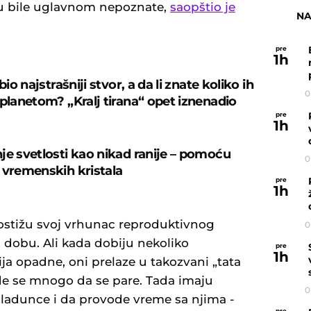
 bile uglavnom nepoznate,
saopštio je
NA
pre
1
h
bio najstrašniji stvor, a da li znate koliko ih
0
 planetom? „Kralj tirana“ opet iznenadio
pre
1
h
je svetlosti kao nikad ranije – pomoću
0
 vremenskih kristala
pre
1
h
ostižu svoj vrhunac reproduktivnog
0
obu. Ali kada dobiju nekoliko
pre
1
h
ja opadne, oni prelaze u takozvani „tata
ude se mnogo da se pare. Tada imaju
0
ladunce i da provode vreme sa njima -
pre