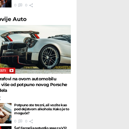
0
0
ovije
Auto
ESTI
rafovi na ovom automobilu
u više od potpuno novog Porsche
dela
Potpuno ste trezni, ali vozite kao
pod dejstvom alkohola: Kako je to
moguće?
0
0
Šef Ferrarija potvrdio spas za V12