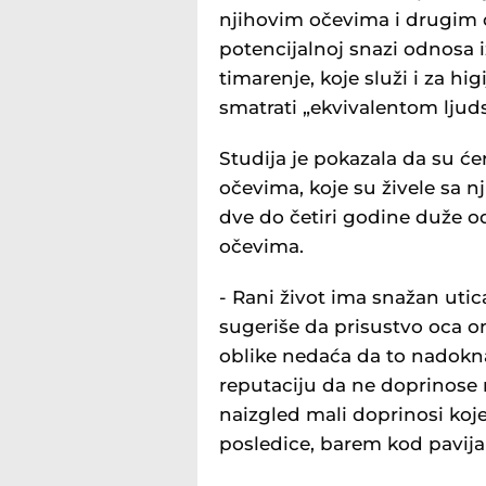
njihovim očevima i drugim 
potencijalnoj snazi odnosa 
timarenje, koje služi i za h
smatrati „ekvivalentom ljuds
Studija je pokazala da su ć
očevima, koje su živele sa nji
dve do četiri godine duže o
očevima.
- Rani život ima snažan utica
sugeriše da prisustvo oca 
oblike nedaća da to nadokn
reputaciju da ne doprinose 
naizgled mali doprinosi koje
posledice, barem kod pavijan