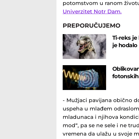
potomstvom u ranom životu
Univerzitet Notr Dam.
PREPORUČUJEMO
Ti-reks je 
je hodalo
Oblikovan
fotonskih
- Mužjaci pavijana obično d
uspeha u mlađem odraslom d
mladunaca i njihova kondici
mod“, pa se ne sele i ne tr
vremena da ulažu u svoje m