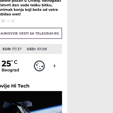
Besne požari u Grčkoj: Vatrogasci
četvrti dan vode tešku bitku,
snimak konja koji beže od vatre
obišao svet!
0
AJNOVIJE VESTI SA TELEGRAF.RS
EUR:
117.37
USD:
101.98
25
25
o
C
o
C
Beograd
Novi Sad
ovije
Hi Tech