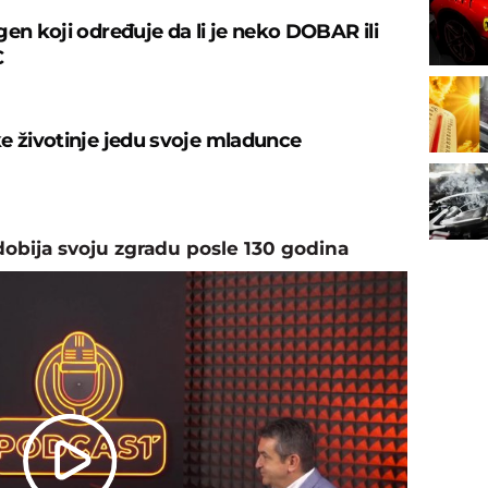
gen koji određuje da li je neko DOBAR ili
C
e životinje jedu svoje mladunce
dobija svoju zgradu posle 130 godina
Play