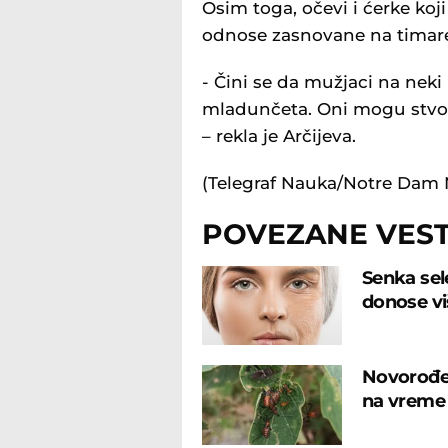
Osim toga, očevi i ćerke koji
odnose zasnovane na timar
- Čini se da mužjaci na nek
mladunčeta. Oni mogu stvori
– rekla je Arčijeva.
(Telegraf Nauka/Notre Dam
POVEZANE VEST
Senka sele
donose vi
Novorođen
na vreme 