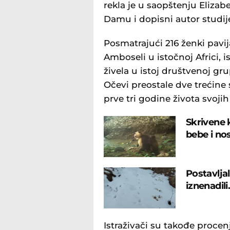
rekla je u saopštenju Elizab
Damu i dopisni autor studij
Posmatrajući 216 ženki pavi
Amboseli u istočnoj Africi, is
živela u istoj društvenoj grup
Očevi preostale dve trećine s
prve tri godine života svojih 
Skrivene 
bebe i no
Postavljal
iznenadil
Istraživači su takođe procen