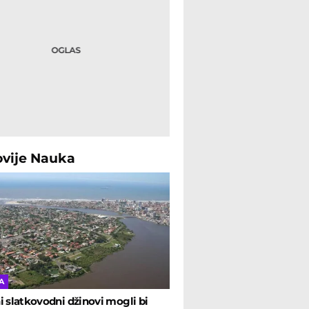
ovije
Nauka
A
i slatkovodni džinovi mogli bi