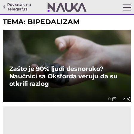
Povratak na
Telegraf.rs
TEMA: BIPEDALIZAM
Zašto je 90% ljudi desnoruko?
Naučnici sa Oksforda veruju da su
otkrili razlog
0
2