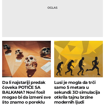
Da li najstariji predak
Lusi je mogla da trči
čoveka POTIČE SA
samo 5 metara u
BALKANA? Novi fosil
sekundi: 3D simulacija
mogao bi da izmeni sve
otkrila tajnu brzine
što znamo o poreklu
modernih ljudi