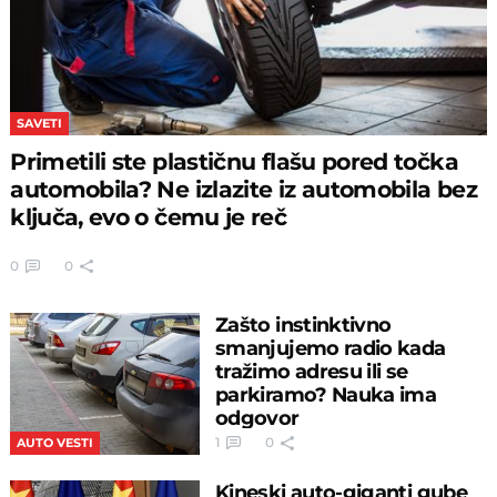
SAVETI
Primetili ste plastičnu flašu pored točka
automobila? Ne izlazite iz automobila bez
ključa, evo o čemu je reč
0
0
Zašto instinktivno
smanjujemo radio kada
tražimo adresu ili se
parkiramo? Nauka ima
odgovor
1
0
AUTO VESTI
Kineski auto-giganti gube