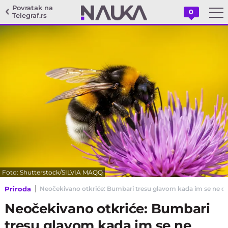
Povratak na
0
Telegraf.rs
Foto: Shutterstock/SILVIA MAQQ
Priroda
Neočekivano otkriće: Bumbari tresu glavom kada im se ne do
Neočekivano otkriće: Bumbari
tresu glavom kada im se ne