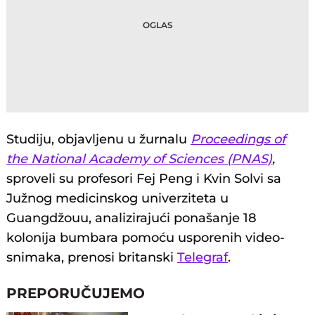
Studiju, objavljenu u žurnalu
Proceedings of
the National Academy of Sciences (PNAS)
,
sproveli su profesori Fej Peng i Kvin Solvi sa
Južnog medicinskog univerziteta u
Guangdžouu, analizirajući ponašanje 18
kolonija bumbara pomoću usporenih video-
snimaka, prenosi britanski
Telegraf
.
PREPORUČUJEMO