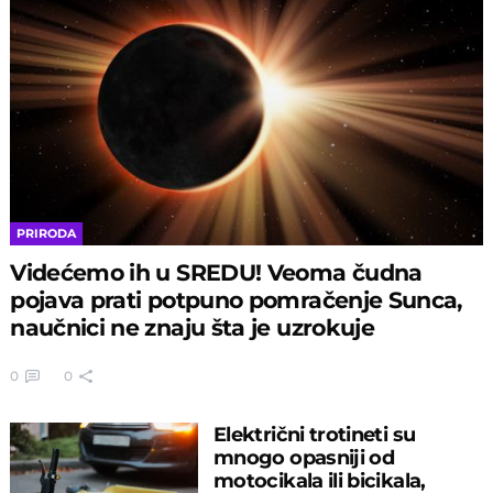
PRIRODA
Videćemo ih u SREDU! Veoma čudna
pojava prati potpuno pomračenje Sunca,
naučnici ne znaju šta je uzrokuje
0
0
Električni trotineti su
mnogo opasniji od
motocikala ili bicikala,