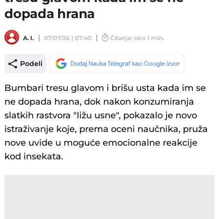
dopada hrana
A. I.
07/07/26 | 07:40
Čitanje: oko 1 min.
Podeli
Bumbari tresu glavom i brišu usta kada im se
ne dopada hrana, dok nakon konzumiranja
slatkih rastvora "ližu usne", pokazalo je novo
istraživanje koje, prema oceni naučnika, pruža
nove uvide u moguće emocionalne reakcije
kod insekata.