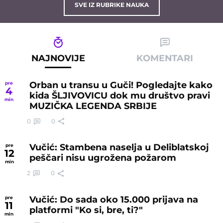
SVE IZ RUBRIKE NAUKA
NAJNOVIJE
KOMENTARI
Orban u transu u Guči! Pogledajte kako
pre
4
kida ŠLJIVOVICU dok mu društvo pravi
min
MUZIČKA LEGENDA SRBIJE
0
0
Vučić: Stambena naselja u Deliblatskoj
pre
12
peščari nisu ugrožena požarom
min
2
0
Vučić: Do sada oko 15.000 prijava na
pre
11
platformi "Ko si, bre, ti?"
min