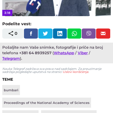
Video
3:18
Podelite vest:
0
Pošaljite nam Vaše snimke, fotografije i priče na broj
telefona
+381 64 8939257
(
WhatsApp
/
Viber
/
Telegram
).
Nauka Telegraf zadržava sva prava nad sadržajem. Za preuzimanje
sadržaja pogledajte uputstva na stranici
Uslovi korišćenja
.
TEME
bumbari
Proceedings of the National Academy of Sciences