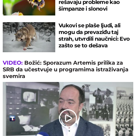
rešavaju probleme kao
šimpanze i slonovi
Vukovi se plaše ljudi, ali
mogu da prevaziđu taj
strah, utvrdili naučnici: Evo
zašto se to dešava
VIDEO:
Božić: Sporazum Artemis prilika za
SRB da učestvuje u programima istraživanja
svemira
Play