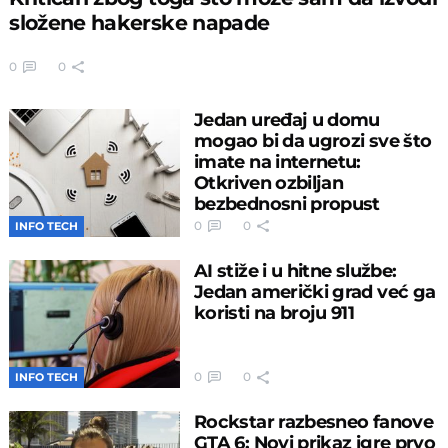
složene hakerske napade
0
0
Jedan uređaj u domu
mogao bi da ugrozi sve što
imate na internetu:
Otkriven ozbiljan
bezbednosni propust
0
0
INFO TECH
AI stiže i u hitne službe:
Jedan američki grad već ga
koristi na broju 911
0
0
INFO TECH
Rockstar razbesneo fanove
GTA 6: Novi prikaz igre prvo