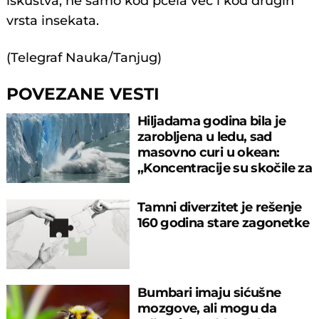
iskustva, ne samo kod pčela već i kod drugih
vrsta insekata.
(Telegraf Nauka/Tanjug)
POVEZANE VESTI
Hiljadama godina bila je
zarobljena u ledu, sad
masovno curi u okean:
„Koncentracije su skočile za
550%“
Tamni diverzitet je rešenje
160 godina stare zagonetke
Bumbari imaju sićušne
mozgove, ali mogu da