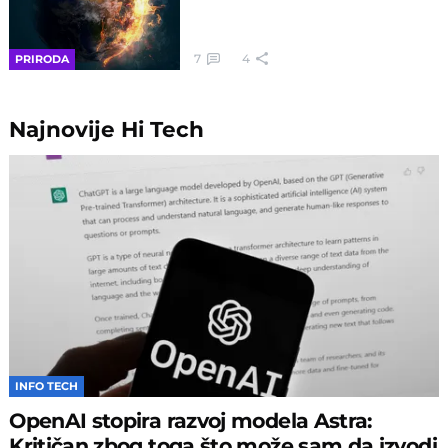
7
4
PRIRODA
Najnovije
Hi Tech
INFO TECH
OpenAI stopira razvoj modela Astra:
Kritičan zbog toga što može sam da izvodi