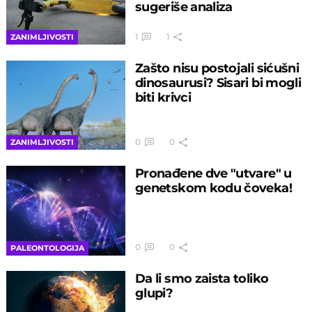
sugeriše analiza
1
1
ZANIMLJIVOSTI
Zašto nisu postojali sićušni
dinosaurusi? Sisari bi mogli
biti krivci
0
0
ZANIMLJIVOSTI
Pronađene dve "utvare" u
genetskom kodu čoveka!
0
0
PALEONTOLOGIJA
Da li smo zaista toliko
glupi?