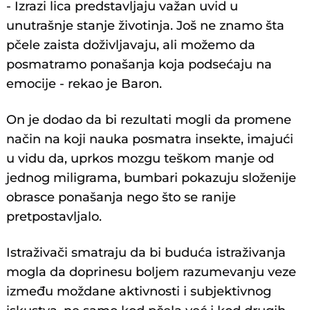
- Izrazi lica predstavljaju važan uvid u
unutrašnje stanje životinja. Još ne znamo šta
pčele zaista doživljavaju, ali možemo da
posmatramo ponašanja koja podsećaju na
emocije - rekao je Baron.
On je dodao da bi rezultati mogli da promene
način na koji nauka posmatra insekte, imajući
u vidu da, uprkos mozgu teškom manje od
jednog miligrama, bumbari pokazuju složenije
obrasce ponašanja nego što se ranije
pretpostavljalo.
Istraživači smatraju da bi buduća istraživanja
mogla da doprinesu boljem razumevanju veze
između moždane aktivnosti i subjektivnog