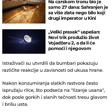
Na carskom tronu bio je
samo 27 dana: Sahranjen je
sa više zlata nego bilo koji
drugi imperator u Kini
„Veliki prasak“ uspešan:
Novi trik produžio život
Vojadžeru 2, a da li će
pomoći i njegovom
blizancu?
Istraživači su utvrdili da bumbari pokazuju
različite reakcije u zavisnosti od ukusa hrane.
Nakon konzumiranja slatkih rastvora često
ispružaju rilce, što podseća na "lizanje usana",
dok posle gorkih i slanih tečnosti tresu glavom
i brišu usta.