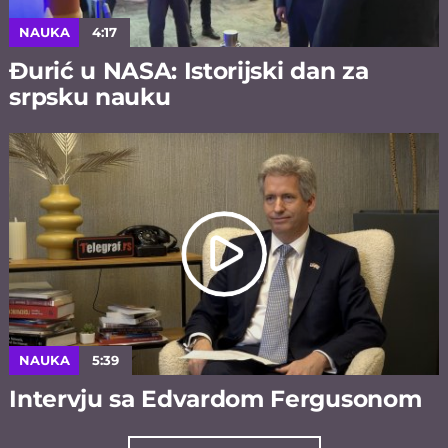
NAUKA
4:17
Đurić u NASA: Istorijski dan za
srpsku nauku
NAUKA
5:39
Intervju sa Edvardom Fergusonom