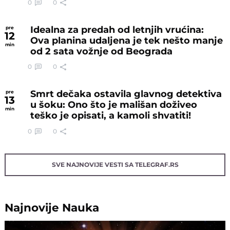
0
0
Idealna za predah od letnjih vrućina:
pre
12
Ova planina udaljena je tek nešto manje
min
od 2 sata vožnje od Beograda
0
0
Smrt dečaka ostavila glavnog detektiva
pre
13
u šoku: Ono što je mališan doživeo
min
teško je opisati, a kamoli shvatiti!
0
0
SVE NAJNOVIJE VESTI SA TELEGRAF.RS
Najnovije
Nauka