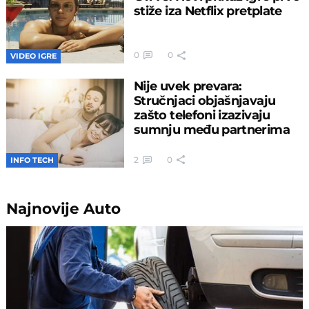
stiže iza Netflix pretplate
0
0
VIDEO IGRE
Nije uvek prevara:
Stručnjaci objašnjavaju
zašto telefoni izazivaju
sumnju među partnerima
2
0
INFO TECH
Najnovije
Auto