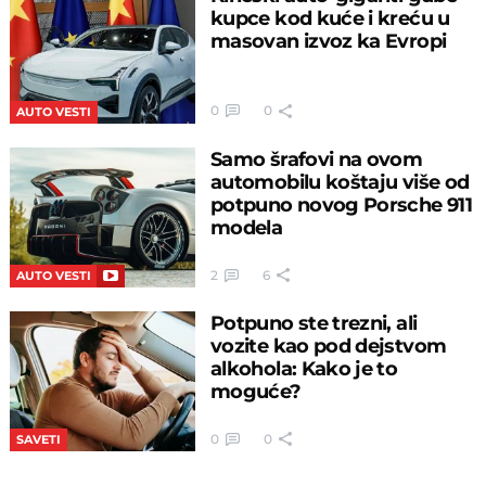
kupce kod kuće i kreću u
masovan izvoz ka Evropi
0
0
AUTO VESTI
Samo šrafovi na ovom
automobilu koštaju više od
potpuno novog Porsche 911
modela
2
6
AUTO VESTI
Potpuno ste trezni, ali
vozite kao pod dejstvom
alkohola: Kako je to
moguće?
0
0
SAVETI