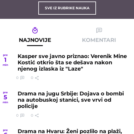
SVE IZ RUBRIKE NAUKA
NAJNOVIJE
KOMENTARI
Kasper sve javno priznao: Verenik Mine
pre
1
Kostić otkrio šta se dešava nakon
min
njenog izlaska iz "Laze"
0
0
Drama na jugu Srbije: Dojava o bombi
pre
5
na autobuskoj stanici, sve vrvi od
min
policije
0
0
Drama na Hvaru: Ženi pozlilo na plaži,
pre