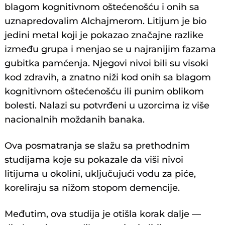
blagom kognitivnom oštećenošću i onih sa
uznapredovalim Alchajmerom. Litijum je bio
jedini metal koji je pokazao značajne razlike
između grupa i menjao se u najranijim fazama
gubitka pamćenja. Njegovi nivoi bili su visoki
kod zdravih, a znatno niži kod onih sa blagom
kognitivnom oštećenošću ili punim oblikom
bolesti. Nalazi su potvrđeni u uzorcima iz više
nacionalnih moždanih banaka.
Ova posmatranja se slažu sa prethodnim
studijama koje su pokazale da viši nivoi
litijuma u okolini, uključujući vodu za piće,
koreliraju sa nižom stopom demencije.
Međutim, ova studija je otišla korak dalje —