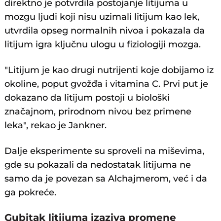
direktno je potvrdila postojanje litijuma u
mozgu ljudi koji nisu uzimali litijum kao lek,
utvrdila opseg normalnih nivoa i pokazala da
litijum igra ključnu ulogu u fiziologiji mozga.
"Litijum je kao drugi nutrijenti koje dobijamo iz
okoline, poput gvožđa i vitamina C. Prvi put je
dokazano da litijum postoji u biološki
značajnom, prirodnom nivou bez primene
leka", rekao je Jankner.
Dalje eksperimente su sproveli na miševima,
gde su pokazali da nedostatak litijuma ne
samo da je povezan sa Alchajmerom, već i da
ga pokreće.
Gubitak litijuma izaziva promene