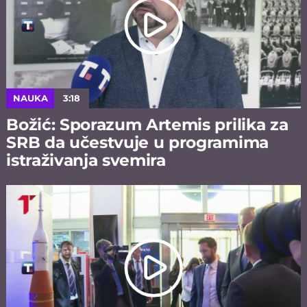
NAUKA
3:18
Božić: Sporazum Artemis prilika za
SRB da učestvuje u programima
istraživanja svemira