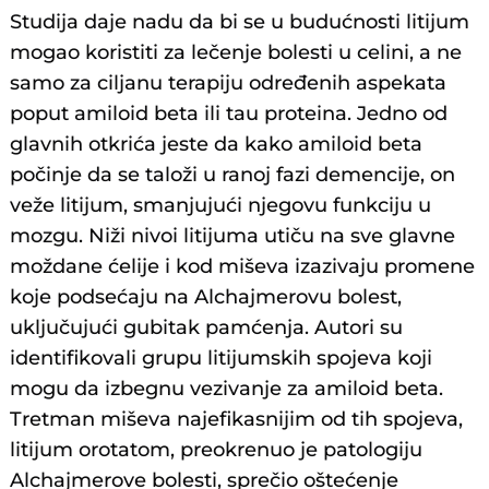
Studija daje nadu da bi se u budućnosti litijum
mogao koristiti za lečenje bolesti u celini, a ne
samo za ciljanu terapiju određenih aspekata
poput amiloid beta ili tau proteina. Jedno od
glavnih otkrića jeste da kako amiloid beta
počinje da se taloži u ranoj fazi demencije, on
veže litijum, smanjujući njegovu funkciju u
mozgu. Niži nivoi litijuma utiču na sve glavne
moždane ćelije i kod miševa izazivaju promene
koje podsećaju na Alchajmerovu bolest,
uključujući gubitak pamćenja. Autori su
identifikovali grupu litijumskih spojeva koji
mogu da izbegnu vezivanje za amiloid beta.
Tretman miševa najefikasnijim od tih spojeva,
litijum orotatom, preokrenuo je patologiju
Alchajmerove bolesti, sprečio oštećenje