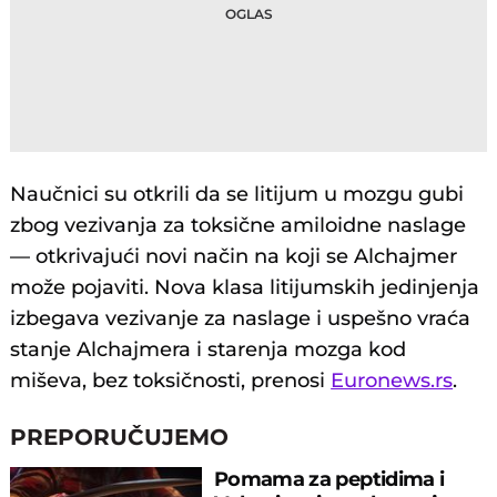
Naučnici su otkrili da se litijum u mozgu gubi
zbog vezivanja za toksične amiloidne naslage
— otkrivajući novi način na koji se Alchajmer
može pojaviti. Nova klasa litijumskih jedinjenja
izbegava vezivanje za naslage i uspešno vraća
stanje Alchajmera i starenja mozga kod
miševa, bez toksičnosti, prenosi
Euronews.rs
.
PREPORUČUJEMO
Pomama za peptidima i