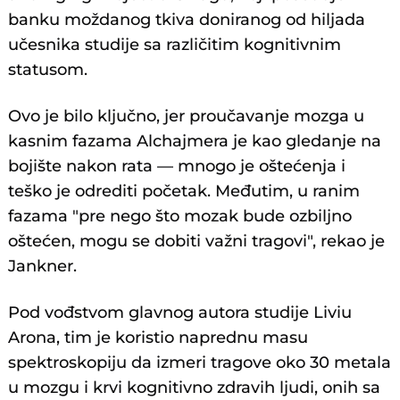
banku moždanog tkiva doniranog od hiljada
učesnika studije sa različitim kognitivnim
statusom.
Ovo je bilo ključno, jer proučavanje mozga u
kasnim fazama Alchajmera je kao gledanje na
bojište nakon rata — mnogo je oštećenja i
teško je odrediti početak. Međutim, u ranim
fazama "pre nego što mozak bude ozbiljno
oštećen, mogu se dobiti važni tragovi", rekao je
Jankner.
Pod vođstvom glavnog autora studije Liviu
Arona, tim je koristio naprednu masu
spektroskopiju da izmeri tragove oko 30 metala
u mozgu i krvi kognitivno zdravih ljudi, onih sa