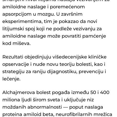
amiloidne naslage i poremećenom
apsorpcijom u mozgu. U završnim
eksperimentima, tim je pokazao da novi
litijumski spoj koji ne podleže vezivanju za
amiloidne naslage može povratiti pamćenje
kod miševa.
Rezultati objedinjuju višedecenijske kliničke
opservacije i nude novu teoriju bolesti, kao i
strategiju za raniju dijagnostiku, prevenciju i
lečenje.
Alchajmerova bolest pogađa između 50 i 400
miliona ljudi širom sveta i uključuje niz
moždanih abnormalnosti — poput naslaga
proteina amiloid beta, neurofibrilarnih mrežica