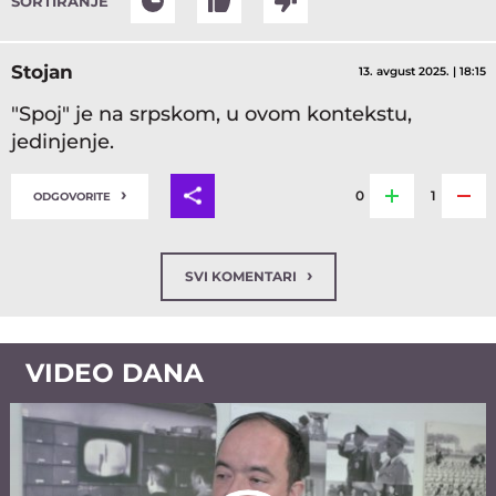
SORTIRANJE
Stojan
13. avgust 2025. | 18:15
"Spoj" je na srpskom, u ovom kontekstu,
jedinjenje.
›
0
1
ODGOVORITE
›
SVI KOMENTARI
VIDEO DANA