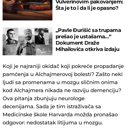
Vulverinovim pakovanjem:
Šta je to i da li je opasno?
„Pavle Đurišić sa trupama
prešao je ustašama…“
Dokument Draže
Mihailovića otkriva izdaju
četničkog komandanta
Koji je najraniji okidač koji pokreće propadanje
pamćenja u Alchajmerovoj bolesti? Zašto neki
ljudi sa promenama u mozgu sličnim onima
kod Alchajmera nikada ne razviju demenciju?
Ova pitanja zbunjuju neurologe
decenijama. Sada je tim istraživača sa
Medicinske škole Harvarda možda pronašao
odgovor: nedostatak litijuma u mozgu.