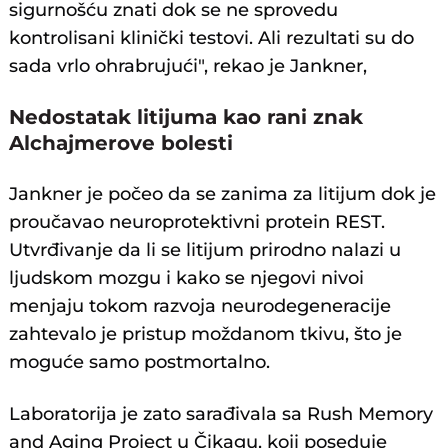
sigurnošću znati dok se ne sprovedu
kontrolisani klinički testovi. Ali rezultati su do
sada vrlo ohrabrujući", rekao je Jankner,
Nedostatak litijuma kao rani znak
Alchajmerove bolesti
Jankner je počeo da se zanima za litijum dok je
proučavao neuroprotektivni protein REST.
Utvrđivanje da li se litijum prirodno nalazi u
ljudskom mozgu i kako se njegovi nivoi
menjaju tokom razvoja neurodegeneracije
zahtevalo je pristup moždanom tkivu, što je
moguće samo postmortalno.
Laboratorija je zato sarađivala sa Rush Memory
and Aging Project u Čikagu, koji poseduje