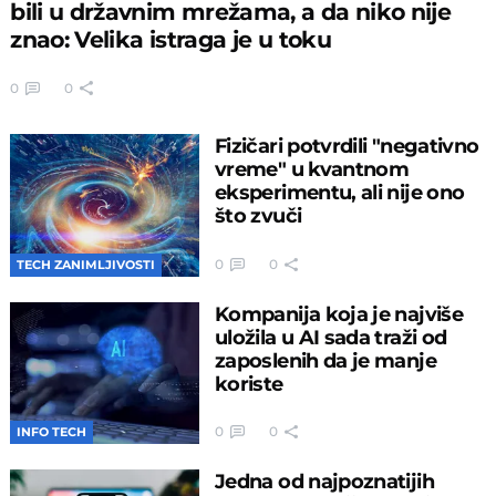
bili u državnim mrežama, a da niko nije
znao: Velika istraga je u toku
0
0
Fizičari potvrdili "negativno
vreme" u kvantnom
eksperimentu, ali nije ono
što zvuči
0
0
TECH ZANIMLJIVOSTI
Kompanija koja je najviše
uložila u AI sada traži od
zaposlenih da je manje
koriste
0
0
INFO TECH
Jedna od najpoznatijih