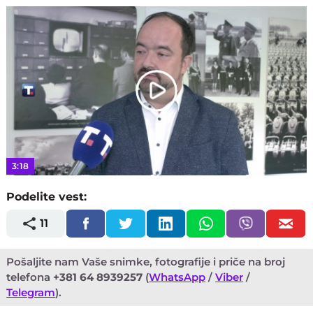
Play
Video
3:18
Podelite vest:
11
Pošaljite nam Vaše snimke, fotografije i priče na broj
telefona
+381 64 8939257
(
WhatsApp
/
Viber
/
Telegram
).