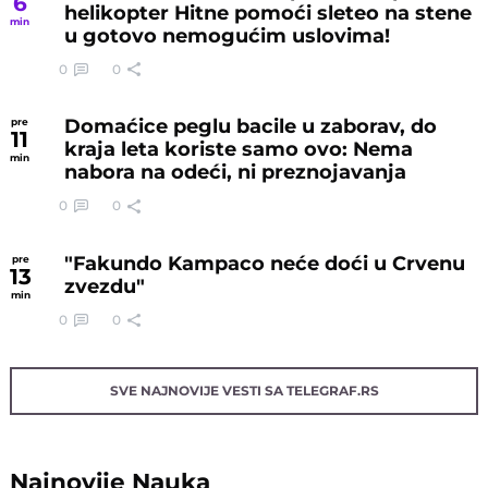
6
helikopter Hitne pomoći sleteo na stene
min
u gotovo nemogućim uslovima!
0
0
Domaćice peglu bacile u zaborav, do
pre
11
kraja leta koriste samo ovo: Nema
min
nabora na odeći, ni preznojavanja
0
0
"Fakundo Kampaco neće doći u Crvenu
pre
13
zvezdu"
min
0
0
SVE NAJNOVIJE VESTI SA TELEGRAF.RS
Najnovije
Nauka