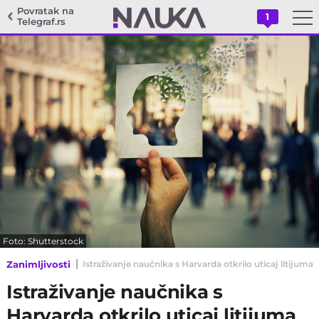
Povratak na
1
Telegraf.rs
Foto: Shutterstock
Zanimljivosti
Istraživanje naučnika s Harvarda otkrilo uticaj litijuma
Istraživanje naučnika s
Harvarda otkrilo uticaj litijuma