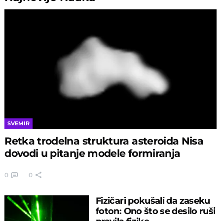
SVEMIR
Retka trodelna struktura asteroida Nisa
dovodi u pitanje modele formiranja
0
0
Fizičari pokušali da zaseku
foton: Ono što se desilo ruši