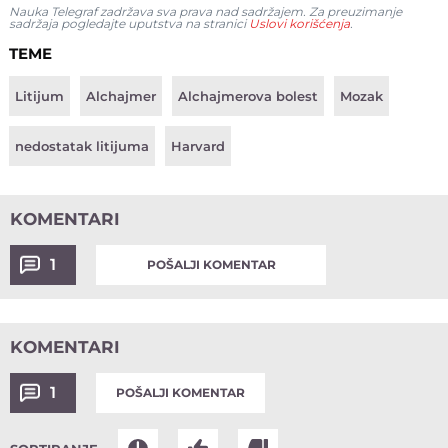
Nauka Telegraf zadržava sva prava nad sadržajem. Za preuzimanje
sadržaja pogledajte uputstva na stranici
Uslovi korišćenja
.
TEME
Litijum
Alchajmer
Alchajmerova bolest
Mozak
nedostatak litijuma
Harvard
KOMENTARI
1
POŠALJI KOMENTAR
KOMENTARI
1
POŠALJI KOMENTAR