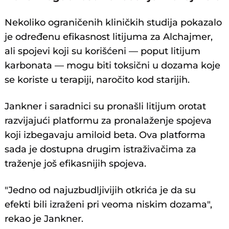
Nekoliko ograničenih kliničkih studija pokazalo
je određenu efikasnost litijuma za Alchajmer,
ali spojevi koji su korišćeni — poput litijum
karbonata — mogu biti toksični u dozama koje
se koriste u terapiji, naročito kod starijih.
Jankner i saradnici su pronašli litijum orotat
razvijajući platformu za pronalaženje spojeva
koji izbegavaju amiloid beta. Ova platforma
sada je dostupna drugim istraživačima za
traženje još efikasnijih spojeva.
"Jedno od najuzbudljivijih otkrića je da su
efekti bili izraženi pri veoma niskim dozama",
rekao je Jankner.