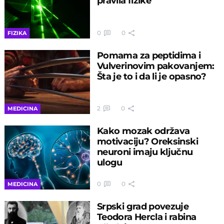
pravila fizike
0
0
FIZIKA
Pomama za peptidima i
Vulverinovim pakovanjem:
Šta je to i da li je opasno?
2
0
MEDICINA
Kako mozak održava
motivaciju? Oreksinski
neuroni imaju ključnu
ulogu
0
0
MEDICINA
Srpski grad povezuje
Teodora Hercla i rabina