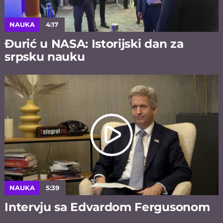
NAUKA
4:17
Đurić u NASA: Istorijski dan za
srpsku nauku
NAUKA
5:39
Intervju sa Edvardom Fergusonom