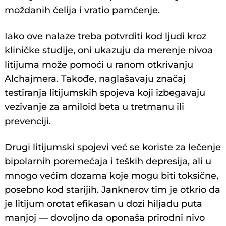
moždanih ćelija i vratio pamćenje.
Iako ove nalaze treba potvrditi kod ljudi kroz
kliničke studije, oni ukazuju da merenje nivoa
litijuma može pomoći u ranom otkrivanju
Alchajmera. Takođe, naglašavaju značaj
testiranja litijumskih spojeva koji izbegavaju
vezivanje za amiloid beta u tretmanu ili
prevenciji.
Drugi litijumski spojevi već se koriste za lečenje
bipolarnih poremećaja i teških depresija, ali u
mnogo većim dozama koje mogu biti toksične,
posebno kod starijih. Janknerov tim je otkrio da
je litijum orotat efikasan u dozi hiljadu puta
manjoj — dovoljno da oponaša prirodni nivo