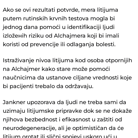
Ako se ovi rezultati potvrde, mera litijuma
putem rutinskih krvnih testova mogla bi
jednog dana pomoći u identifikaciji ljudi
izložенih riziku od Alchajmera koji bi imali
koristi od prevencije ili odlaganja bolesti.
Istraživanje nivoa litijuma kod osoba otpornijih
na Alchajmer kako stare može pomoći
naučnicima da ustanove ciljane vrednosti koje
bi pacijenti trebalo da održavaju.
Jankner upozorava da ljudi ne treba sami da
uzimaju litijumske pripravke dok se ne dokaže
njihova bezbednost i efikasnost u zaštiti od
neurodegeneracije, ali je optimističan da će
litijum orotat ili slični spojevi uskoro ući u