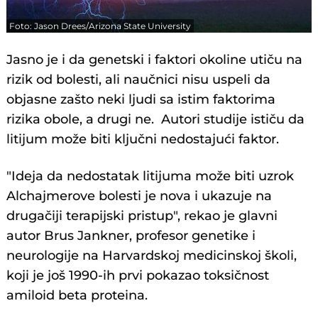
Foto: Jason Drees/Arizona State University
Jasno je i da genetski i faktori okoline utiču na
rizik od bolesti, ali naučnici nisu uspeli da
objasne zašto neki ljudi sa istim faktorima
rizika obole, a drugi ne. Autori studije ističu da
litijum može biti ključni nedostajući faktor.
"Ideja da nedostatak litijuma može biti uzrok
Alchajmerove bolesti je nova i ukazuje na
drugačiji terapijski pristup", rekao je glavni
autor Brus Jankner, profesor genetike i
neurologije na Harvardskoj medicinskoj školi,
koji je još 1990-ih prvi pokazao toksičnost
amiloid beta proteina.