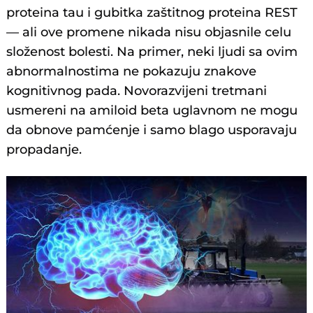
proteina tau i gubitka zaštitnog proteina REST
— ali ove promene nikada nisu objasnile celu
složenost bolesti. Na primer, neki ljudi sa ovim
abnormalnostima ne pokazuju znakove
kognitivnog pada. Novorazvijeni tretmani
usmereni na amiloid beta uglavnom ne mogu
da obnove pamćenje i samo blago usporavaju
propadanje.