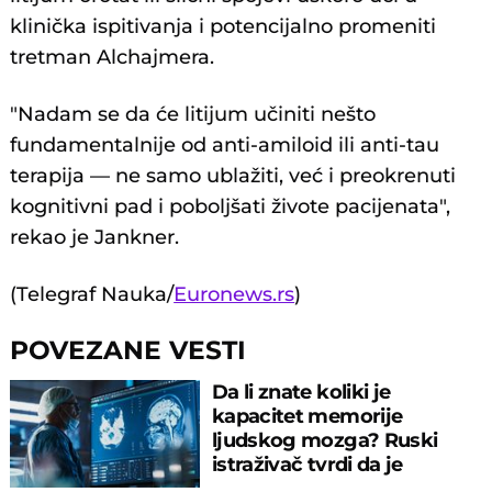
klinička ispitivanja i potencijalno promeniti
tretman Alchajmera.
"Nadam se da će litijum učiniti nešto
fundamentalnije od anti-amiloid ili anti-tau
terapija — ne samo ublažiti, već i preokrenuti
kognitivni pad i poboljšati živote pacijenata",
rekao je Jankner.
(Telegraf Nauka/
Euronews.rs
)
POVEZANE VESTI
Da li znate koliki je
kapacitet memorije
ljudskog mozga? Ruski
istraživač tvrdi da je
izračunao