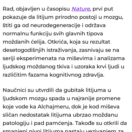
Rad, objavljen u časopisu
Nature
, prvi put
pokazuje da litijum prirodno postoji u mozgu,
štiti ga od neurodegeneracije i održava
normalnu funkciju svih glavnih tipova
moždanih ćelija. Otkrića, koja su rezultat
desetogodišnjih istraživanja, zasnivaju se na
seriji eksperimenata na miševima i analizama
ljudskog moždanog tkiva i uzoraka krvi ljudi u
različitim fazama kognitivnog zdravlja.
Naučnici su utvrdili da gubitak litijuma u
ljudskom mozgu spada u najranije promene
koje vode ka Alchajmeru, dok je kod miševa
sličan nedostatak litijuma ubrzao moždanu
patologiju i pad pamćenja. Takođe su otkrili da
smanjeni nivoi litijuma nastaju vezivanjem za