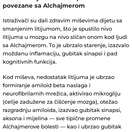
povezane sa Alchajmerom
Istraživači su dali zdravim miševima dijetu sa
smanjenim litijumom, što je spustilo nivo
litijuma u mozgu na nivo sličan onom kod ljudi
sa Alchajmerom. To je ubrzalo starenje, izazvalo
moždanu inflamaciju, gubitak sinapsi i pad
kognitivnih funkcija.
Kod miševa, nedostatak litijuma je ubrzao
formiranje amiloid beta naslaga i
neurofibrilarnih mrežica, aktivirao mikrogliju
(ćelije zadužene za čišćenje mozga), otežao
razgradnju amiloida, izazvao gubitak sinapsi,
aksona i mijelina — sve tipične promene
Alchajmerove bolesti — kao i ubrzao gubitak