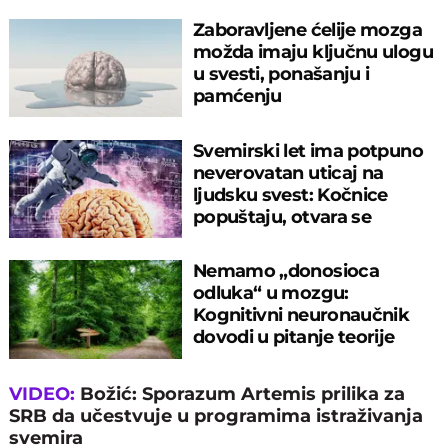
Zaboravljene ćelije mozga
možda imaju ključnu ulogu
u svesti, ponašanju i
pamćenju
Svemirski let ima potpuno
neverovatan uticaj na
ljudsku svest: Kočnice
popuštaju, otvara se
skriveni okvir uma
Nemamo „donosioca
odluka“ u mozgu:
Kognitivni neuronaučnik
dovodi u pitanje teorije
odlučivanja
VIDEO:
Božić: Sporazum Artemis prilika za
SRB da učestvuje u programima istraživanja
svemira