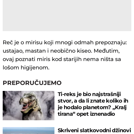
Reč je o mirisu koji mnogi odmah prepoznaju:
ustajao, mastan i neobično kiseo. Međutim,
ovaj poznati miris kod starijih nema ništa sa
lošom higijenom.
PREPORUČUJEMO
Ti-reks je bio najstrašniji
stvor, a da li znate koliko ih
je hodalo planetom? „Kralj
tirana“ opet iznenadio
Skriveni slatkovodni džinovi