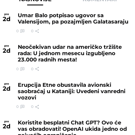
Umar Balo potpisao ugovor sa
pre
2
d
Valensijom, pa pozajmljen Galatasaraju
0
0
Neočekivan udar na američko tržište
pre
2
d
rada: U jednom mesecu izgubljeno
23.000 radnih mesta!
0
0
Erupcija Etne obustavila avionski
pre
2
d
saobraćaj u Kataniji: Uvedeni vanredni
vozovi
0
0
Koristite besplatni Chat GPT? Ovo će
pre
2
d
vas obradovati! OpenAI ukida jedno od