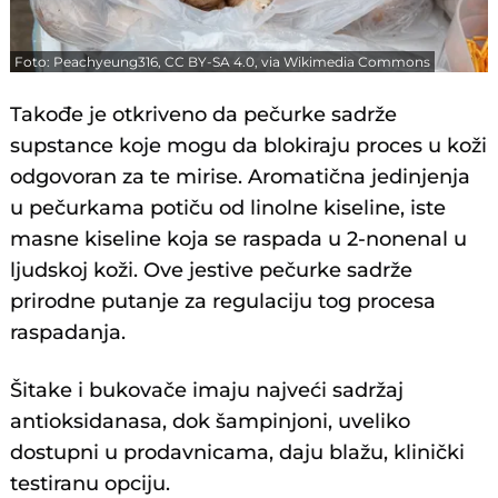
Foto: Peachyeung316, CC BY-SA 4.0, via Wikimedia Commons
Takođe je otkriveno da pečurke sadrže
supstance koje mogu da blokiraju proces u koži
odgovoran za te mirise. Aromatična jedinjenja
u pečurkama potiču od linolne kiseline, iste
masne kiseline koja se raspada u 2-nonenal u
ljudskoj koži. Ove jestive pečurke sadrže
prirodne putanje za regulaciju tog procesa
raspadanja.
Šitake i bukovače imaju najveći sadržaj
antioksidanasa, dok šampinjoni, uveliko
dostupni u prodavnicama, daju blažu, klinički
testiranu opciju.