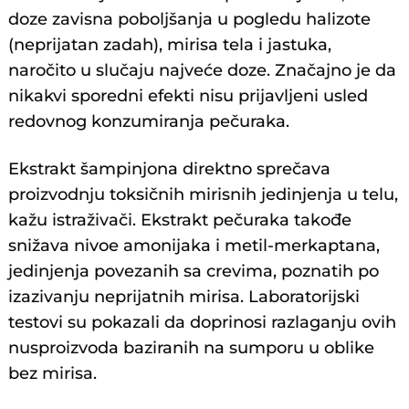
doze zavisna poboljšanja u pogledu halizote
(neprijatan zadah), mirisa tela i jastuka,
naročito u slučaju najveće doze. Značajno je da
nikakvi sporedni efekti nisu prijavljeni usled
redovnog konzumiranja pečuraka.
Ekstrakt šampinjona direktno sprečava
proizvodnju toksičnih mirisnih jedinjenja u telu,
kažu istraživači. Ekstrakt pečuraka takođe
snižava nivoe amonijaka i metil-merkaptana,
jedinjenja povezanih sa crevima, poznatih po
izazivanju neprijatnih mirisa. Laboratorijski
testovi su pokazali da doprinosi razlaganju ovih
nusproizvoda baziranih na sumporu u oblike
bez mirisa.