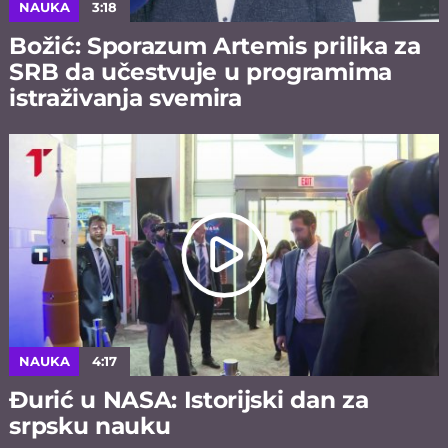
NAUKA
3:18
Božić: Sporazum Artemis prilika za
SRB da učestvuje u programima
istraživanja svemira
NAUKA
4:17
Đurić u NASA: Istorijski dan za
srpsku nauku