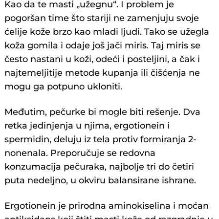
Kao da te masti „užegnu“. I problem je
pogoršan time što stariji ne zamenjuju svoje
ćelije kože brzo kao mladi ljudi. Tako se užegla
koža gomila i odaje još jači miris. Taj miris se
često nastani u koži, odeći i posteljini, a čak i
najtemeljitije metode kupanja ili čišćenja ne
mogu ga potpuno ukloniti.
Međutim, pečurke bi mogle biti rešenje. Dva
retka jedinjenja u njima, ergotionein i
spermidin, deluju iz tela protiv formiranja 2-
nonenala. Preporučuje se redovna
konzumacija pečuraka, najbolje tri do četiri
puta nedeljno, u okviru balansirane ishrane.
Ergotionein je prirodna aminokiselina i moćan