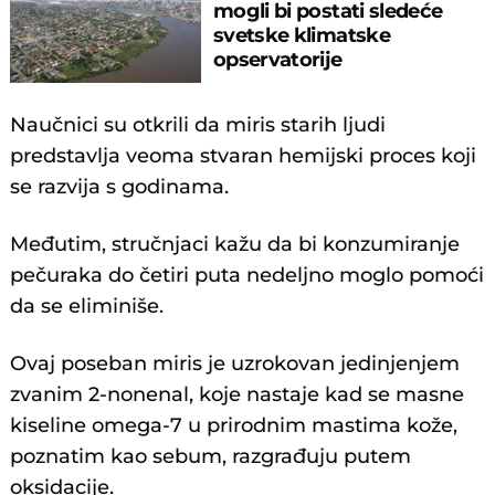
mogli bi postati sledeće
svetske klimatske
opservatorije
Naučnici su otkrili da miris starih ljudi
predstavlja veoma stvaran hemijski proces koji
se razvija s godinama.
Međutim, stručnjaci kažu da bi konzumiranje
pečuraka do četiri puta nedeljno moglo pomoći
da se eliminiše.
Ovaj poseban miris je uzrokovan jedinjenjem
zvanim 2-nonenal, koje nastaje kad se masne
kiseline omega-7 u prirodnim mastima kože,
poznatim kao sebum, razgrađuju putem
oksidacije.