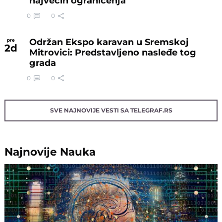
najvećih ograničenja
0
0
Održan Ekspo karavan u Sremskoj
pre
2
d
Mitrovici: Predstavljeno nasleđe tog
grada
0
0
SVE NAJNOVIJE VESTI SA TELEGRAF.RS
Najnovije
Nauka