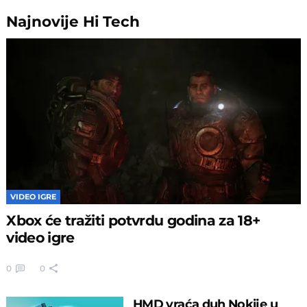
Najnovije
Hi Tech
VIDEO IGRE
Xbox će tražiti potvrdu godina za 18+
video igre
0
0
HMD vraća duh Nokije u