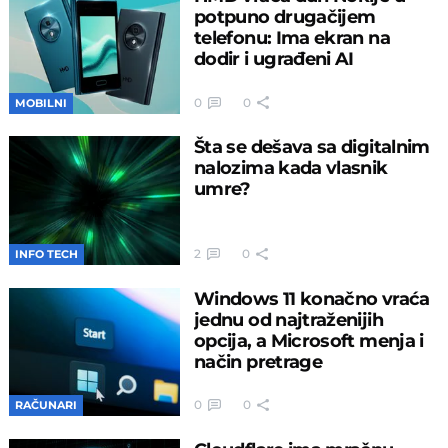
potpuno drugačijem
telefonu: Ima ekran na
dodir i ugrađeni AI
0
0
MOBILNI
Šta se dešava sa digitalnim
nalozima kada vlasnik
umre?
2
0
INFO TECH
Windows 11 konačno vraća
jednu od najtraženijih
opcija, a Microsoft menja i
način pretrage
0
0
RAČUNARI