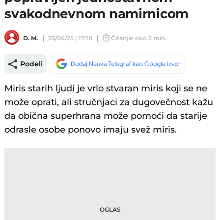
svakodnevnom namirnicom
D. M.
25/06/25 | 17:18
Čitanje: oko 3 min.
Podeli
Miris starih ljudi je vrlo stvaran miris koji se ne
može oprati, ali stručnjaci za dugovečnost kažu
da obična superhrana može pomoći da starije
odrasle osobe ponovo imaju svež miris.