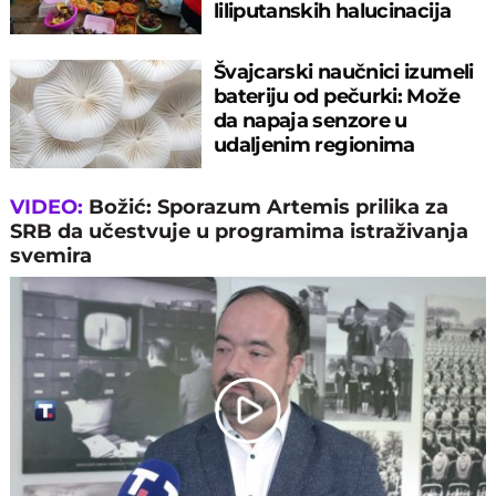
liliputanskih halucinacija
Švajcarski naučnici izumeli
bateriju od pečurki: Može
da napaja senzore u
udaljenim regionima
VIDEO:
Božić: Sporazum Artemis prilika za
SRB da učestvuje u programima istraživanja
svemira
Play
Video