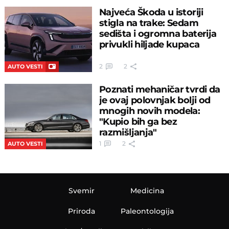
Najveća Škoda u istoriji
stigla na trake: Sedam
sedišta i ogromna baterija
privukli hiljade kupaca
2
2
AUTO VESTI
Poznati mehaničar tvrdi da
je ovaj polovnjak bolji od
mnogih novih modela:
"Kupio bih ga bez
razmišljanja"
1
2
AUTO VESTI
Svemir
Medicina
Priroda
Paleontologija