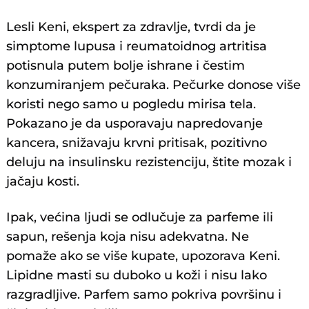
Lesli Keni, ekspert za zdravlje, tvrdi da je
simptome lupusa i reumatoidnog artritisa
potisnula putem bolje ishrane i čestim
konzumiranjem pečuraka. Pečurke donose više
koristi nego samo u pogledu mirisa tela.
Pokazano je da usporavaju napredovanje
kancera, snižavaju krvni pritisak, pozitivno
deluju na insulinsku rezistenciju, štite mozak i
jačaju kosti.
Ipak, većina ljudi se odlučuje za parfeme ili
sapun, rešenja koja nisu adekvatna. Ne
pomaže ako se više kupate, upozorava Keni.
Lipidne masti su duboko u koži i nisu lako
razgradljive. Parfem samo pokriva površinu i