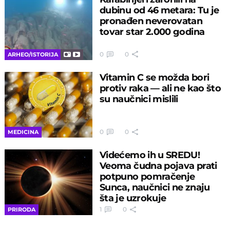
dubinu od 46 metara: Tu je
pronađen neverovatan
tovar star 2.000 godina
0
0
ARHEO/ISTORIJA
Vitamin C se možda bori
protiv raka — ali ne kao što
su naučnici mislili
0
0
MEDICINA
Videćemo ih u SREDU!
Veoma čudna pojava prati
potpuno pomračenje
Sunca, naučnici ne znaju
šta je uzrokuje
1
0
PRIRODA