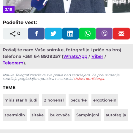
3:18
Podelite vest:
0
Pošaljite nam Vaše snimke, fotografije i priče na broj
telefona
+381 64 8939257
(
WhatsApp
/
Viber
/
Telegram
).
Nauka Telegraf zadržava sva prava nad sadržajem. Za preuzimanje
sadržaja pogledajte uputstva na stranici
Uslovi korišćenja
.
TEME
miris starih ljudi
2 nonenal
pečurke
ergotionein
spermidin
šitake
bukovača
Šampinjoni
autofagija