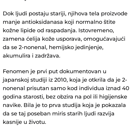
Dok ljudi postaju stariji, njihova tela proizvode
manje antioksidanasa koji normalno štite
kožne lipide od raspadanja. Istovremeno,
zamena ćelija kože usporava, omogućavajući
da se 2-nonenal, hemijsko jedinjenje,
akumulira i zadržava.
Fenomen je prvi put dokumentovan u
japanskoj studiji iz 2010, koja je otkrila da je 2-
nonenal prisutan samo kod individua iznad 40
godina starosti, bez obzira na pol ili higijenske
navike. Bila je to prva studija koja je pokazala
da se taj poseban miris starih ljudi razvija
kasnije u životu.