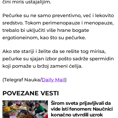
čini miris ustajalijim.
Pečurke su ne samo preventivno, već i lekovito
sredstvo. Tokom perimenopauze i menopauze,
trebalo bi uključiti više hrane bogate
ergotioneinom, kao što su pečurke.
Ako ste stariji i želite da se rešite tog mirisa,
pečurke su sjajan izbor pošto sadrže spermidin
koji pomaže u bržoj zameni ćelija.
(Telegraf Nauka/
Daily Mail
)
POVEZANE VESTI
Širom sveta prijavljivali da
vide isti fenomen: Naučnici
konačno utvrdili uzrok