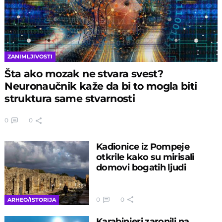
ZANIMLJIVOSTI
Šta ako mozak ne stvara svest?
Neuronaučnik kaže da bi to mogla biti
struktura same stvarnosti
0
0
Kadionice iz Pompeje
otkrile kako su mirisali
domovi bogatih ljudi
0
0
ARHEO/ISTORIJA
Karabinjeri zaronili na