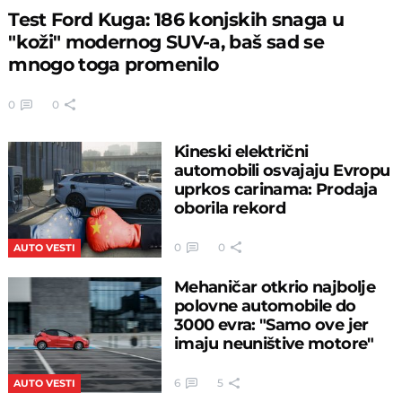
Test Ford Kuga: 186 konjskih snaga u
"koži" modernog SUV-a, baš sad se
mnogo toga promenilo
0
0
Kineski električni
automobili osvajaju Evropu
uprkos carinama: Prodaja
oborila rekord
0
0
AUTO VESTI
Mehaničar otkrio najbolje
polovne automobile do
3000 evra: "Samo ove jer
imaju neuništive motore"
6
5
AUTO VESTI