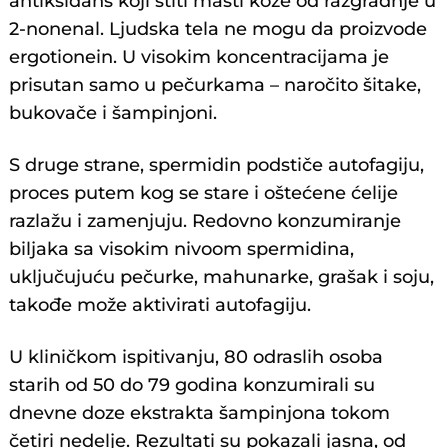
antiksidans koji štiti masti kože od razgradnje u
2-nonenal. Ljudska tela ne mogu da proizvode
ergotionein. U visokim koncentracijama je
prisutan samo u pečurkama – naročito šitake,
bukovače i šampinjoni.
S druge strane, spermidin podstiče autofagiju,
proces putem kog se stare i oštećene ćelije
razlažu i zamenjuju. Redovno konzumiranje
biljaka sa visokim nivoom spermidina,
uključujuću pečurke, mahunarke, grašak i soju,
takođe može aktivirati autofagiju.
U kliničkom ispitivanju, 80 odraslih osoba
starih od 50 do 79 godina konzumirali su
dnevne doze ekstrakta šampinjona tokom
četiri nedelje. Rezultati su pokazali jasna, od