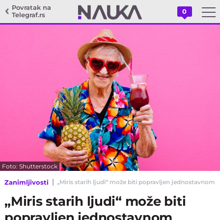
Povratak na
0
Telegraf.rs
Foto: Shutterstock
Zanimljivosti
„Miris starih ljudi“ može biti popravljen jednostavn
„Miris starih ljudi“ može biti
popravljen jednostavnom