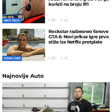
koristi na broju 911
0
0
INFO TECH
Rockstar razbesneo fanove
GTA 6: Novi prikaz igre prvo
stiže iza Netflix pretplate
0
0
VIDEO IGRE
Najnovije
Auto