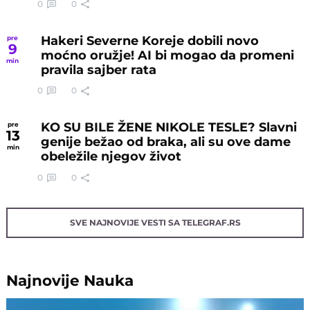
0
0
Hakeri Severne Koreje dobili novo
pre
9
moćno oružje! AI bi mogao da promeni
min
pravila sajber rata
0
0
KO SU BILE ŽENE NIKOLE TESLE? Slavni
pre
13
genije bežao od braka, ali su ove dame
min
obeležile njegov život
0
0
SVE NAJNOVIJE VESTI SA TELEGRAF.RS
Najnovije
Nauka