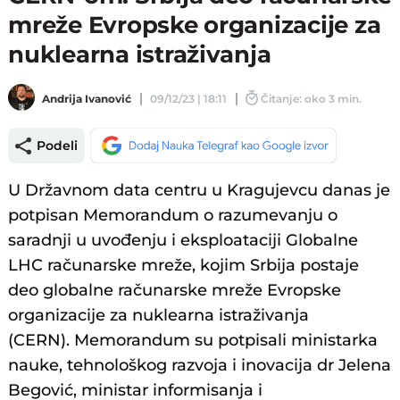
mreže Evropske organizacije za
nuklearna istraživanja
Andrija Ivanović
09/12/23 | 18:11
Čitanje: oko 3 min.
Podeli
U Državnom data centru u Kragujevcu danas je
potpisan Memorandum o razumevanju o
saradnji u uvođenju i eksploataciji Globalne
LHC računarske mreže, kojim Srbija postaje
deo globalne računarske mreže Evropske
organizacije za nuklearna istraživanja
(CERN). Memorandum su potpisali ministarka
nauke, tehnološkog razvoja i inovacija dr Jelena
Begović, ministar informisanja i