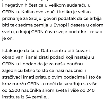
i negativnih čestica u velikom sudaraču u
CERN-u. Koliko ovo znači i koliko je veliko
priznanje za Srbiju, govori podatak da će Srbija
biti tek sedma zemlja u Evropi i deseta u celom
svetu, u kojoj CERN čuva svoje podatke - rekao
je on.
Istakao je da će u Data centru biti čuvani,
obrađivani i analizirati podaci koji nastaju u
CERN-u i dodao da je za našu naučnu
zajednicu bitno to što će naši naučnici i
straživači imati pristup ovim podacima i što će
kroz mrežu CERN-a moći da sarađuju sa više
od 5.500 naučnika širom sveta i više od 240
instituta iz 54 zemlje. .