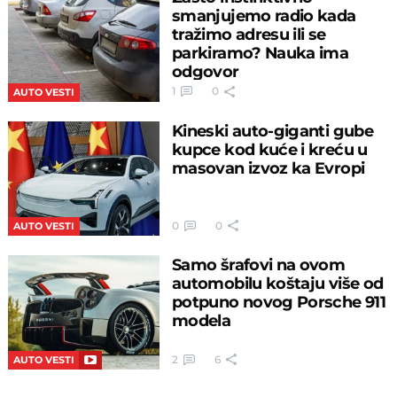
smanjujemo radio kada
tražimo adresu ili se
parkiramo? Nauka ima
odgovor
1
0
AUTO VESTI
Kineski auto-giganti gube
kupce kod kuće i kreću u
masovan izvoz ka Evropi
0
0
AUTO VESTI
Samo šrafovi na ovom
automobilu koštaju više od
potpuno novog Porsche 911
modela
2
6
AUTO VESTI