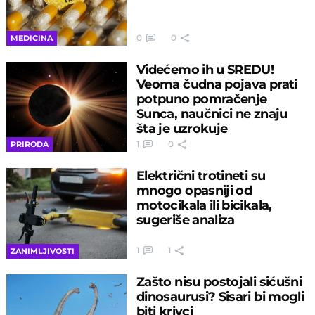
0
0
MEDICINA
Videćemo ih u SREDU!
Veoma čudna pojava prati
potpuno pomračenje
Sunca, naučnici ne znaju
šta je uzrokuje
1
0
PRIRODA
Električni trotineti su
mnogo opasniji od
motocikala ili bicikala,
sugeriše analiza
1
1
ZANIMLJIVOSTI
Zašto nisu postojali sićušni
dinosaurusi? Sisari bi mogli
biti krivci