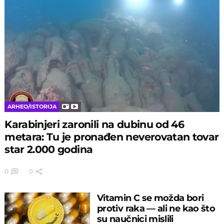
ARHEO/ISTORIJA
Karabinjeri zaronili na dubinu od 46
metara: Tu je pronađen neverovatan tovar
star 2.000 godina
0
0
Vitamin C se možda bori
protiv raka — ali ne kao što
su naučnici mislili