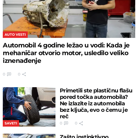
AUTO VESTI
Automobil 4 godine ležao u vodi: Kada je
mehaničar otvorio motor, usledilo veliko
iznenađenje
0
0
Primetili ste plastičnu flašu
pored točka automobila?
Ne izlazite iz automobila
bez ključa, evo o čemu je
reč
0
0
SAVETI
Zašto instinktivno