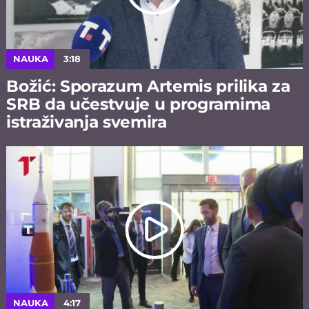
NAUKA
3:18
Božić: Sporazum Artemis prilika za
SRB da učestvuje u programima
istraživanja svemira
NAUKA
4:17