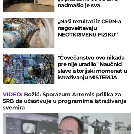
nadmašio je sva
očekivanja“
„Naši rezultati iz CERN-а
nagoveštavaju
NEOTKRIVENU FIZIKU“
"Čovečanstvo ovo nikada
pre nije uradilo" Naučnici
slave istorijski momenat u
istraživanju MISTERIJA
SVEMIRA
VIDEO:
Božić: Sporazum Artemis prilika za
SRB da učestvuje u programima istraživanja
svemira