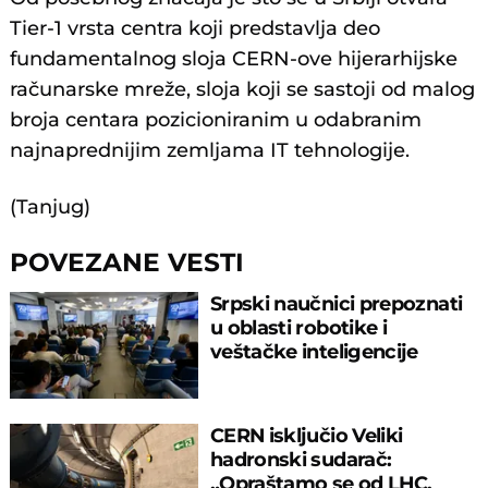
Tier-1 vrsta centra koji predstavlja deo
fundamentalnog sloja CERN-ove hijerarhijske
računarske mreže, sloja koji se sastoji od malog
broja centara pozicioniranim u odabranim
najnaprednijim zemljama IT tehnologije.
(Tanjug)
POVEZANE VESTI
Srpski naučnici prepoznati
u oblasti robotike i
veštačke inteligencije
CERN isključio Veliki
hadronski sudarač:
„Opraštamo se od LHC,