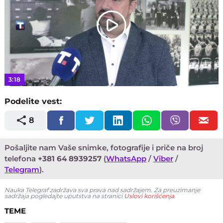
Play
Video
3:18
Podelite vest:
8
Pošaljite nam Vaše snimke, fotografije i priče na broj
telefona
+381 64 8939257
(
WhatsApp
/
Viber
/
Telegram
).
Nauka Telegraf zadržava sva prava nad sadržajem. Za preuzimanje
sadržaja pogledajte uputstva na stranici
Uslovi korišćenja
.
TEME