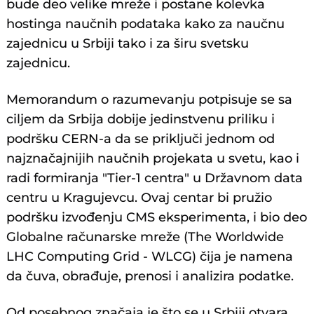
bude deo velike mreže i postane kolevka
hostinga naučnih podataka kako za naučnu
zajednicu u Srbiji tako i za širu svetsku
zajednicu.
Memorandum o razumevanju potpisuje se sa
ciljem da Srbija dobije jedinstvenu priliku i
podršku CERN-a da se priključi jednom od
najznačajnijih naučnih projekata u svetu, kao i
radi formiranja "Tier-1 centra" u Državnom data
centru u Kragujevcu. Ovaj centar bi pružio
podršku izvođenju CMS eksperimenta, i bio deo
Globalne računarske mreže (The Worldwide
LHC Computing Grid - WLCG) čija je namena
da čuva, obrađuje, prenosi i analizira podatke.
Od posebnog značaja je što se u Srbiji otvara