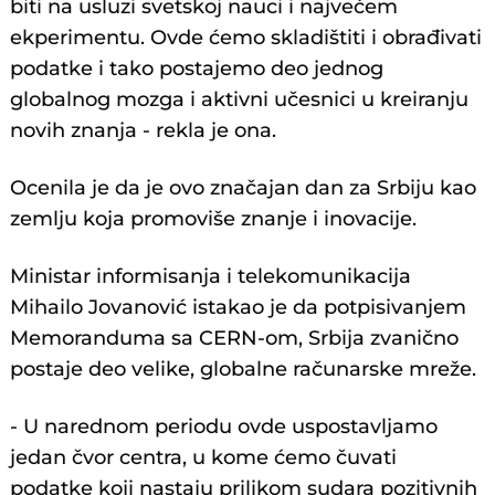
biti na usluzi svetskoj nauci i najvećem
ekperimentu. Ovde ćemo skladištiti i obrađivati
podatke i tako postajemo deo jednog
globalnog mozga i aktivni učesnici u kreiranju
novih znanja - rekla je ona.
Ocenila je da je ovo značajan dan za Srbiju kao
zemlju koja promoviše znanje i inovacije.
Ministar informisanja i telekomunikacija
Mihailo Jovanović istakao je da potpisivanjem
Memoranduma sa CERN-om, Srbija zvanično
postaje deo velike, globalne računarske mreže.
- U narednom periodu ovde uspostavljamo
jedan čvor centra, u kome ćemo čuvati
podatke koji nastaju prilikom sudara pozitivnih