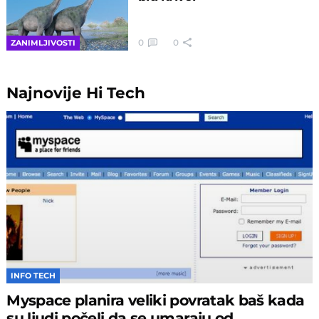
0
0
ZANIMLJIVOSTI
Najnovije
Hi Tech
INFO TECH
Myspace planira veliki povratak baš kada
su ljudi počeli da se umaraju od