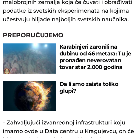
malobrojnih zemalja koja će čuvati i obrađivati
podatke iz svetskih eksperimenata na kojima
učestvuju hiljade najboljih svetskih naučnika.
PREPORUČUJEMO
Karabinjeri zaronili na
dubinu od 46 metara: Tu je
pronađen neverovatan
tovar star 2.000 godina
Da li smo zaista toliko
glupi?
- Zahvaljujući izvanrednoj infrastrukturi koju
imamo ovde u Data centru u Kragujevcu, on će