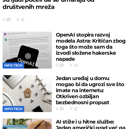
društvenih mreža
0
0
OpenAI stopira razvoj
modela Astra: Kritičan zbog
toga što može sam da
izvodi složene hakerske
napade
0
0
INFO TECH
Jedan uređaj u domu
mogao bi da ugrozi sve što
imate na internetu:
Otkriven ozbiljan
bezbednosni propust
0
0
INFO TECH
AI stiže i u hitne službe:
Jedan američki grad već ga