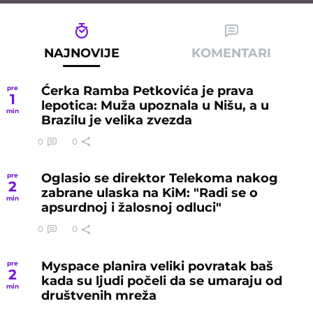
NAJNOVIJE
KOMENTARI
Ćerka Ramba Petkovića je prava
pre
1
lepotica: Muža upoznala u Nišu, a u
min
Brazilu je velika zvezda
0
0
Oglasio se direktor Telekoma nakog
pre
2
zabrane ulaska na KiM: "Radi se o
min
apsurdnoj i žalosnoj odluci"
0
0
Myspace planira veliki povratak baš
pre
2
kada su ljudi počeli da se umaraju od
min
društvenih mreža