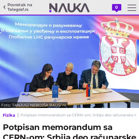
Povratak na
0
Telegraf.rs
Foto: TANJUG/ NEBOJŠA RAUS/ nr
Fizika
Potpisan memorandum sa CERN-om: Srbija deo računarske mre
Potpisan memorandum sa
CERN-om: Srbija deo računarske