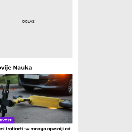
ovije
Nauka
morskih pohoda - Nauka Telegraf
JIVOSTI
čni trotineti su mnogo opasniji od