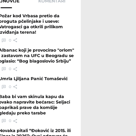
JNOVIJE
KOMENTARI
Požar kod Vrbasa pretio da
proguta pčelinjake i useve:
Vatrogasci ga otkrili prilikom
izviđanja terena!
0
Albanac koji je provocirao "orlom"
i zastavom na UFC u Beogradu se
oglasio: “Bog blagoslovio Srbiju”
0
Umrla Ljiljana Panić Tomašević
0
Baba bi vam skinula kapu da
ovako napravite bećarac: Seljaci
paprikaš prave da komšije
gledaju preko tarabe
0
Novaka pitali “Đoković iz 2015. ili