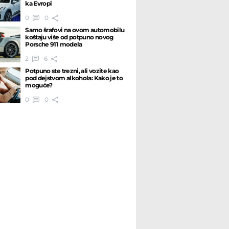
ka Evropi
0
0
Samo šrafovi na ovom automobilu
koštaju više od potpuno novog
Porsche 911 modela
2
6
Potpuno ste trezni, ali vozite kao
pod dejstvom alkohola: Kako je to
moguće?
0
0