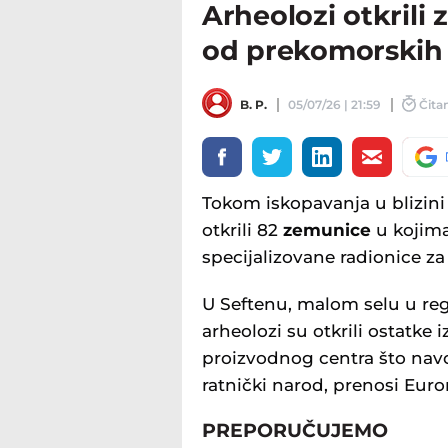
Arheolozi otkrili 
od prekomorskih
B. P.
05/07/26 | 21:59
Čitan
Tokom iskopavanja u blizin
otkrili 82
zemunice
u kojima
specijalizovane radionice za 
U Seftenu, malom selu u reg
arheolozi su otkrili ostatke
proizvodnog centra što navo
ratnički narod, prenosi Euro
PREPORUČUJEMO