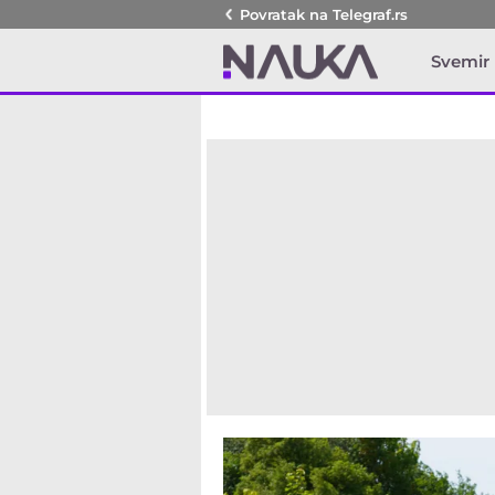
Povratak na
Telegraf.rs
Svemir