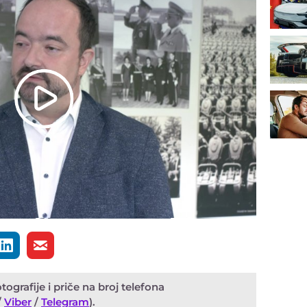
Play
Video
ografije i priče na broj telefona
/
Viber
/
Telegram
).