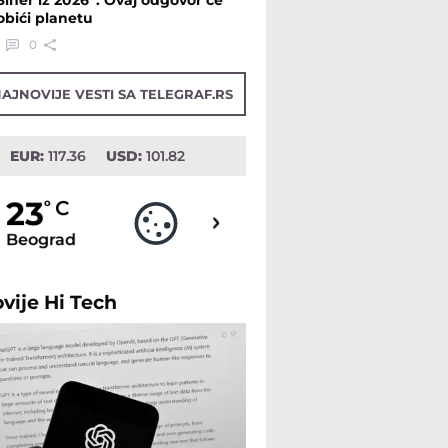
Siner iz 2026”: Ovaj odgovor će
obići planetu
0
AJNOVIJE VESTI SA TELEGRAF.RS
EUR:
117.36
USD:
101.82
23
23
o
C
o
C
Beograd
Novi Sad
ovije
Hi Tech