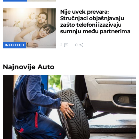
Nije uvek prevara:
Stručnjaci objašnjavaju
zašto telefoni izazivaju
sumnju među partnerima
2
0
INFO TECH
Najnovije
Auto