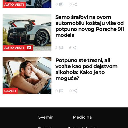
0
0
AUTO VESTI
Samo šrafovi na ovom
automobilu koštaju više od
potpuno novog Porsche 911
modela
2
6
AUTO VESTI
Potpuno ste trezni, ali
vozite kao pod dejstvom
alkohola: Kako je to
moguće?
0
0
SAVETI
Svemir
Medicina