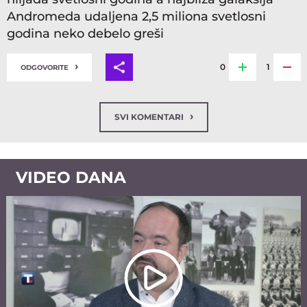
Andromeda udaljena 2,5 miliona svetlosni
godina neko debelo greši
›
0
1
ODGOVORITE
›
SVI KOMENTARI
VIDEO DANA