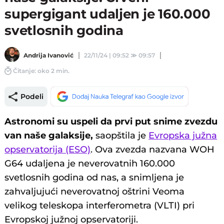
supergigant udaljen je 160.000
svetlosnih godina
Andrija Ivanović
22/11/24 | 09:52
≫
09:57
Čitanje: oko 2 min.
Podeli
Astronomi su uspeli da prvi put snime zvezdu
van naše galaksije,
saopštila je
Evropska južna
opservatorija (ESO)
. Ova zvezda nazvana WOH
G64 udaljena je neverovatnih 160.000
svetlosnih godina od nas, a snimljena je
zahvaljujući neverovatnoj oštrini Veoma
velikog teleskopa interferometra (VLTI) pri
Evropskoj južnoj opservatoriji.