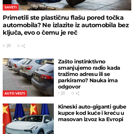
SAVETI
Primetili ste plastičnu flašu pored točka
automobila? Ne izlazite iz automobila bez
ključa, evo o čemu je reč
0
0
Zašto instinktivno
smanjujemo radio kada
tražimo adresu ili se
parkiramo? Nauka ima
odgovor
1
0
AUTO VESTI
Kineski auto-giganti gube
kupce kod kuće i kreću u
masovan izvoz ka Evropi