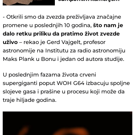
- Otkrili smo da zvezda preživljava značajne
promene u poslednjih 10 godina,
što nam je
dalo retku priliku da pratimo život zvezde
uživo
– rekao je Gerd Vajgelt, profesor
astronomije na Institutu za radio astronomiju
Maks Plank u Bonu i jedan od autora studije.
U poslednjim fazama života crveni
supergiganti poput WOH G64 izbacuju spoljne
slojeve gasa i prašine u procesu koji može da
traje hiljade godina.