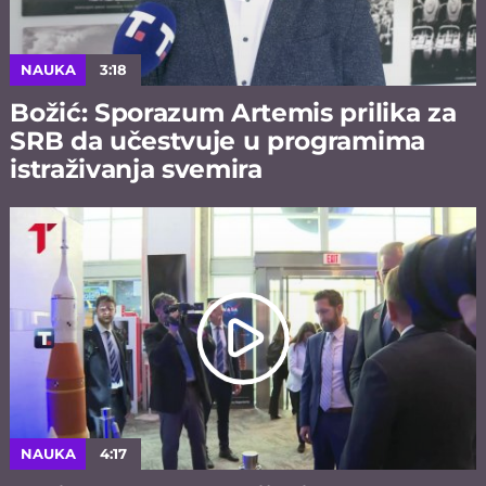
NAUKA
3:18
Božić: Sporazum Artemis prilika za
SRB da učestvuje u programima
istraživanja svemira
NAUKA
4:17