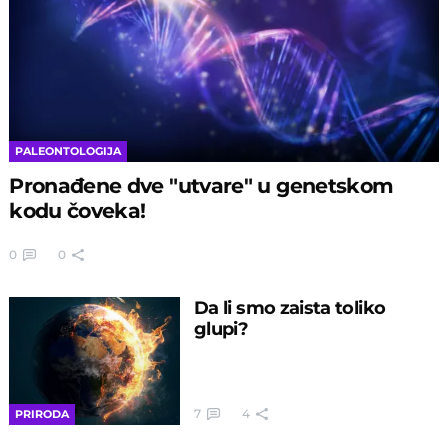
PALEONTOLOGIJA
Pronađene dve "utvare" u genetskom
kodu čoveka!
0
0
Da li smo zaista toliko
glupi?
7
4
PRIRODA