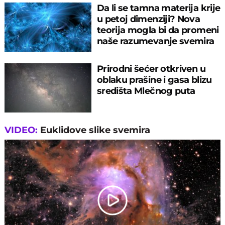
Da li se tamna materija krije
u petoj dimenziji? Nova
teorija mogla bi da promeni
naše razumevanje svemira
Prirodni šećer otkriven u
oblaku prašine i gasa blizu
središta Mlečnog puta
VIDEO:
Euklidove slike svemira
Play