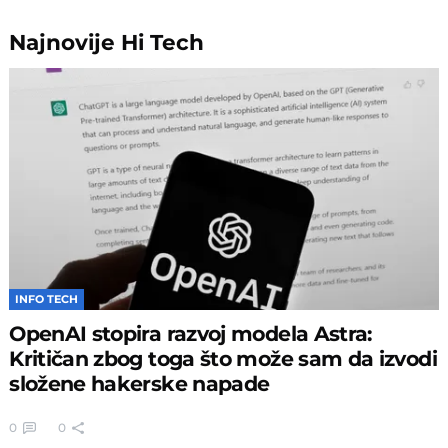
Najnovije
Hi Tech
INFO TECH
OpenAI stopira razvoj modela Astra:
Kritičan zbog toga što može sam da izvodi
složene hakerske napade
0
0