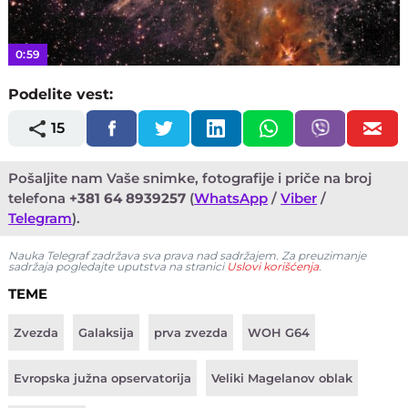
Video
0:59
Podelite vest:
15
Pošaljite nam Vaše snimke, fotografije i priče na broj
telefona
+381 64 8939257
(
WhatsApp
/
Viber
/
Telegram
).
Nauka Telegraf zadržava sva prava nad sadržajem. Za preuzimanje
sadržaja pogledajte uputstva na stranici
Uslovi korišćenja
.
TEME
Zvezda
Galaksija
prva zvezda
WOH G64
Evropska južna opservatorija
Veliki Magelanov oblak