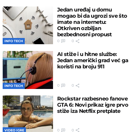
Jedan uređaj u domu
mogao bi da ugrozi sve što
imate na internetu:
Otkriven ozbiljan
bezbednosni propust
0
0
INFO TECH
AI stiže i u hitne službe:
Jedan američki grad već ga
koristi na broju 911
0
0
INFO TECH
Rockstar razbesneo fanove
GTA 6: Novi prikaz igre prvo
stiže iza Netflix pretplate
0
0
VIDEO IGRE