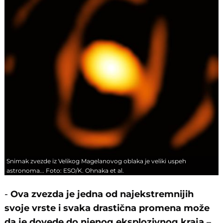
Snimak zvezde iz Velikog Magelanovog oblaka je veliki uspeh
astronoma... Foto: ESO/K. Ohnaka et al.
-
Ova zvezda je jedna od najekstremnijih
svoje vrste i svaka drastična promena može
da je dovede do njenog eksplozivnog kraja
–