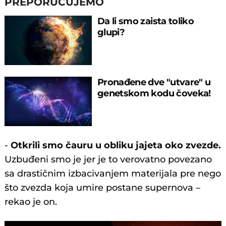
PREPORUČUJEMO
Da li smo zaista toliko
glupi?
Pronađene dve "utvare" u
genetskom kodu čoveka!
-
Otkrili smo čauru u obliku jajeta oko zvezde.
Uzbuđeni smo je jer je to verovatno povezano
sa drastičnim izbacivanjem materijala pre nego
što zvezda koja umire postane supernova –
rekao je on.