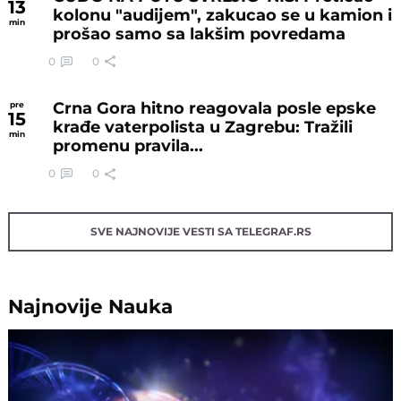
13
kolonu "audijem", zakucao se u kamion i
min
prošao samo sa lakšim povredama
0
0
Crna Gora hitno reagovala posle epske
pre
15
krađe vaterpolista u Zagrebu: Tražili
min
promenu pravila...
0
0
SVE NAJNOVIJE VESTI SA TELEGRAF.RS
Najnovije
Nauka