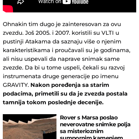
Ohnakin tim dugo je zainteresovan za ovu
zvezdu. Još 2005. i 2007. koristili su VLTI u
pustinji Atakama da saznaju više o njenim
karakteristikama i proučavali su je godinama,
ali nisu uspevali da naprave snimak same
zvezde. Da bi u tome uspeli, čekali su razvoj
instrumenata druge generacije po imenu
GRAVITY.
Nakon poređenja sa starim
podacima, primetili su da je zvezda postala
tamnija tokom poslednje decenije.
Rover s Marsa poslao
neverovatne snimke polja
sa misterioznim
sumpornim kamenjem