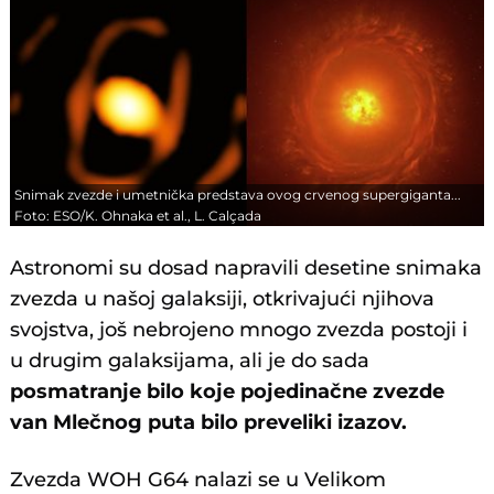
Snimak zvezde i umetnička predstava ovog crvenog supergiganta...
Foto: ESO/K. Ohnaka et al., L. Calçada
Astronomi su dosad napravili desetine snimaka
zvezda u našoj galaksiji, otkrivajući njihova
svojstva, još nebrojeno mnogo zvezda postoji i
u drugim galaksijama, ali je do sada
posmatranje bilo koje pojedinačne zvezde
van Mlečnog puta bilo preveliki izazov.
Zvezda WOH G64 nalazi se u Velikom