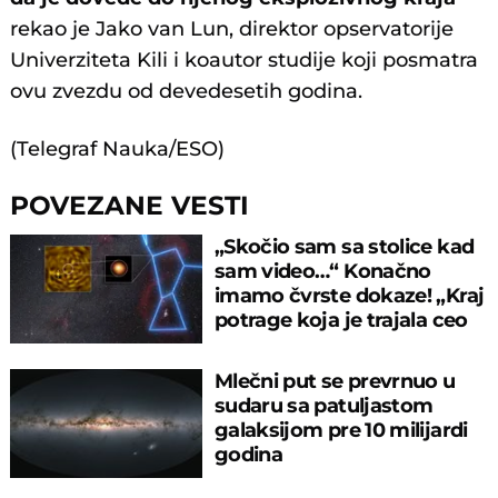
rekao je Jako van Lun, direktor opservatorije
Univerziteta Kili i koautor studije koji posmatra
ovu zvezdu od devedesetih godina.
(Telegraf Nauka/ESO)
POVEZANE VESTI
„Skočio sam sa stolice kad
sam video…“ Konačno
imamo čvrste dokaze! „Kraj
potrage koja je trajala ceo
vek“
Mlečni put se prevrnuo u
sudaru sa patuljastom
galaksijom pre 10 milijardi
godina