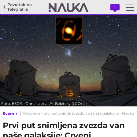
Povratak na
1
Telegraf.rs
Foto: ESO/K. Ohnaka et al./Y. Beletsky (LCO)
Svemir
Astronomi prvi put snimili zvezdu van naše galaksije - Nauka T
Prvi put snimljena zvezda van
naše galaksije: Crveni