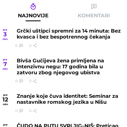
NAJNOVIJE
KOMENTARI
Grčki uštipci spremni za 14 minuta: Bez
pre
3
kvasca i bez bespotrennog čekanja
min
0
0
Bivša Gučijeva žena primljena na
pre
7
intenzivnu negu: 17 godina bila u
min
zatvoru zbog njegovog ubistva
0
0
Znanje koje čuva identitet: Seminar za
pre
12
nastavnike romskog jezika u Nišu
min
0
0
ČUDO NA PUTU SVRLJIG–NIŠ: Preticao
pre