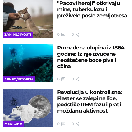
"Pacovi heroji" otkrivaju
mine, tuberkulozu i
preživele posle zemljotresa
0
0
ZANIMLJIVOSTI
Pronađena olupina iz 1864.
godine: Iz nje izvučene
neoštećene boce piva i
džina
0
0
ARHEO/ISTORIJA
Revolucija u kontroli sna:
Flaster se zalepi na lice,
podstiče REM fazu i prati
moždanu aktivnost
0
0
MEDICINA