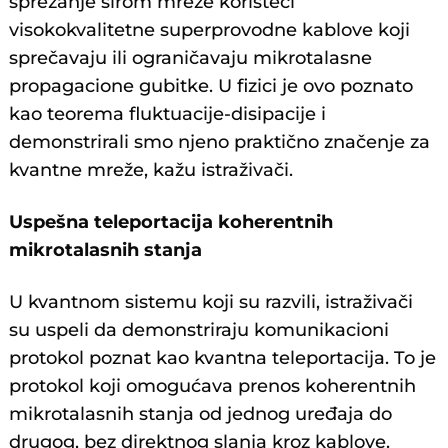
sprezanje širom mreže koristeći
visokokvalitetne superprovodne kablove koji
sprečavaju ili ograničavaju mikrotalasne
propagacione gubitke. U fizici je ovo poznato
kao teorema fluktuacije-disipacije i
demonstrirali smo njeno praktično značenje za
kvantne mreže, kažu istraživači.
Uspešna teleportacija koherentnih
mikrotalasnih stanja
U kvantnom sistemu koji su razvili, istraživači
su uspeli da demonstriraju komunikacioni
protokol poznat kao kvantna teleportacija. To je
protokol koji omogućava prenos koherentnih
mikrotalasnih stanja od jednog uređaja do
drugog, bez direktnog slanja kroz kablove.