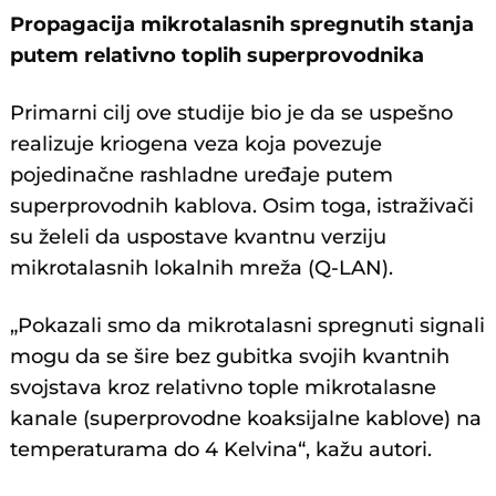
Propagacija mikrotalasnih spregnutih stanja
putem relativno toplih superprovodnika
Primarni cilj ove studije bio je da se uspešno
realizuje kriogena veza koja povezuje
pojedinačne rashladne uređaje putem
superprovodnih kablova. Osim toga, istraživači
su želeli da uspostave kvantnu verziju
mikrotalasnih lokalnih mreža (Q-LAN).
„Pokazali smo da mikrotalasni spregnuti signali
mogu da se šire bez gubitka svojih kvantnih
svojstava kroz relativno tople mikrotalasne
kanale (superprovodne koaksijalne kablove) na
temperaturama do 4 Kelvina“, kažu autori.