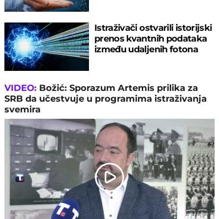
Istraživači ostvarili istorijski
prenos kvantnih podataka
između udaljenih fotona
VIDEO:
Božić: Sporazum Artemis prilika za
SRB da učestvuje u programima istraživanja
svemira
Play
Video