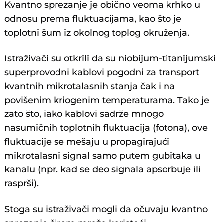
Kvantno sprezanje je obično veoma krhko u
odnosu prema fluktuacijama, kao što je
toplotni šum iz okolnog toplog okruženja.
Istraživači su otkrili da su niobijum-titanijumski
superprovodni kablovi pogodni za transport
kvantnih mikrotalasnih stanja čak i na
povišenim kriogenim temperaturama. Tako je
zato što, iako kablovi sadrže mnogo
nasumičnih toplotnih fluktuacija (fotona), ove
fluktuacije se mešaju u propagirajući
mikrotalasni signal samo putem gubitaka u
kanalu (npr. kad se deo signala apsorbuje ili
rasprši).
Stoga su istraživači mogli da očuvaju kvantno