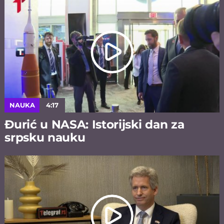
NAUKA
4:17
Đurić u NASA: Istorijski dan za
srpsku nauku