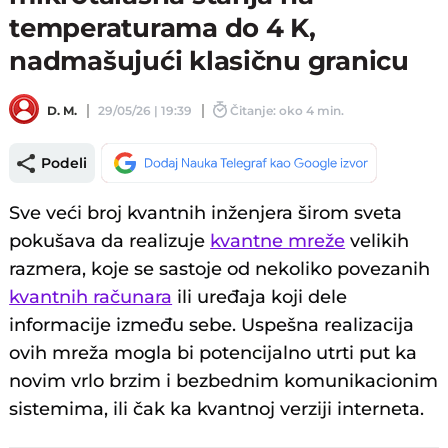
temperaturama do 4 K,
nadmašujući klasičnu granicu
D. M.
29/05/26 | 19:39
Čitanje: oko 4 min.
Podeli
Sve veći broj kvantnih inženjera širom sveta
pokušava da realizuje
kvantne mreže
velikih
razmera, koje se sastoje od nekoliko povezanih
kvantnih računara
ili uređaja koji dele
informacije između sebe. Uspešna realizacija
ovih mreža mogla bi potencijalno utrti put ka
novim vrlo brzim i bezbednim komunikacionim
sistemima, ili čak ka kvantnoj verziji interneta.