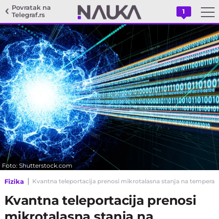
Povratak na
1
Telegraf.rs
Foto: Shutterstock.com
Fizika
Kvantna teleportacija prenosi mikrotalasna stanja na temperat
Kvantna teleportacija prenosi
mikrotalasna stanja na