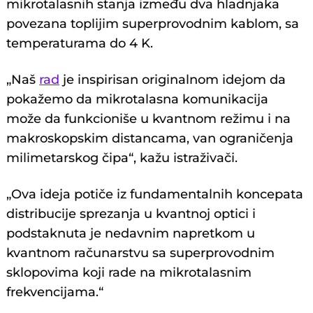
mikrotalasnih stanja između dva hladnjaka
povezana toplijim superprovodnim kablom, sa
temperaturama do 4 K.
„Naš
rad
je inspirisan originalnom idejom da
pokažemo da mikrotalasna komunikacija
može da funkcioniše u kvantnom režimu i na
makroskopskim distancama, van ograničenja
milimetarskog čipa“, kažu istraživači.
„Ova ideja potiče iz fundamentalnih koncepata
distribucije sprezanja u kvantnoj optici i
podstaknuta je nedavnim napretkom u
kvantnom računarstvu sa superprovodnim
sklopovima koji rade na mikrotalasnim
frekvencijama.“