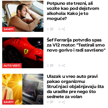
Potpuno ste trezni, ali
vozite kao pod dejstvom
alkohola: Kako je to
moguće?
0
0
SAVETI
Šef Ferrarija potvrdio spas
za V12 motor: "Testirali smo
novo gorivo i radi savršeno"
0
0
AUTO VESTI
Ulazak u vreo auto pravi
pakao organizmu:
Stručnjaci objašnjavaju šta
da uradite pre nego što
sednete za volan
0
0
SAVETI