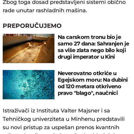
Zbog toga dosad predstavljeni sistemi obično
rade unutar rashladnih mašina.
PREPORUČUJEMO
Na carskom tronu bio je
samo 27 dana: Sahranjen je
sa više zlata nego bilo koji
drugi imperator u Kini
Neverovatno otkriće u
Egejskom moru: Na dubini
od 120 metara otkriveno
pravo "blago", naučnici
zatečeni
Istraživači iz Instituta Valter Majsner i sa
Tehničkog univerziteta u Minhenu predstavili
su novi pristup za uspešan prenos kvantnih