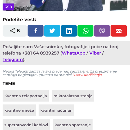
3:18
Podelite vest:
8
Pošaljite nam Vaše snimke, fotografije i priče na broj
telefona
+381 64 8939257
(
WhatsApp
/
Viber
/
Telegram
).
Nauka Telegraf zadržava sva prava nad sadržajem. Za preuzimanje
sadržaja pogledajte uputstva na stranici
Uslovi korišćenja
.
TEME
Kvantna teleportacija
mikrotalasna stanja
kvantne mreže
kvantni računari
superprovodni kablovi
kvantno sprezanje