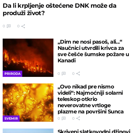
Da li krpljenje oštećene DNK može da
produži život?
0
0
„Dim ne nosi pasoš, ali...“
Naučnici utvrdili krivca za
sve češće šumske požare u
Kanadi
0
0
PRIRODA
„Ovo nikad pre nismo
videli“: Najmoćniji solarni
teleskop otkrio
neverovatne vrtloge
plazme na površini Sunca
0
0
SVEMIR
Skriveni slatkovodni džinovi