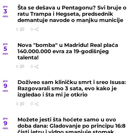
Šta se dešava u Pentagonu? Svi bruje o
pre
3
ratu Trampa i Hegseta, predsednik
min
demantuje navode o manjku municije
0
0
Nova "bomba" u Madridu! Real plaća
pre
5
140.000.000 evra za 19-godišnjeg
min
talenta!
0
0
Doživeo sam kliničku smrt i sreo Isusa:
pre
9
Razgovarali smo 3 sata, evo kako je
min
izgledao i šta mi je otkrio
0
0
Možete jesti šta hoćete samo u ovo
pre
9
doba dana: Gladovanje po principu 16:8
min
čisti jetru i vidno smanjuje stomak