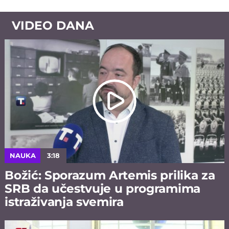
VIDEO DANA
NAUKA
3:18
Božić: Sporazum Artemis prilika za
SRB da učestvuje u programima
istraživanja svemira