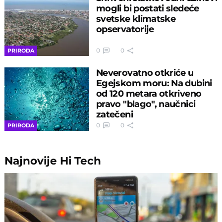
mogli bi postati sledeće
svetske klimatske
opservatorije
0
0
PRIRODA
Neverovatno otkriće u
Egejskom moru: Na dubini
od 120 metara otkriveno
pravo "blago", naučnici
zatečeni
0
0
PRIRODA
Najnovije
Hi Tech