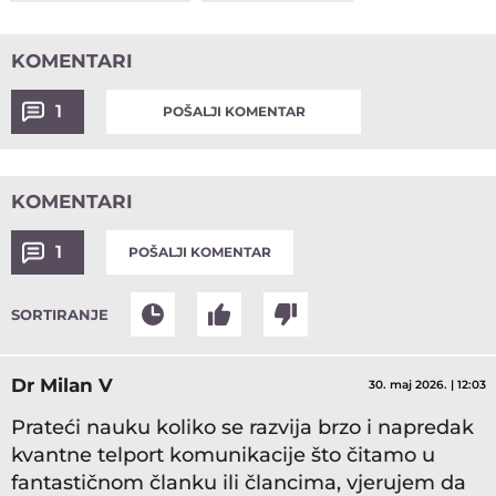
KOMENTARI
1
POŠALJI KOMENTAR
KOMENTARI
1
POŠALJI KOMENTAR
SORTIRANJE
Dr Milan V
30. maj 2026. | 12:03
Prateći nauku koliko se razvija brzo i napredak
kvantne telport komunikacije što čitamo u
fantastičnom članku ili člancima, vjerujem da