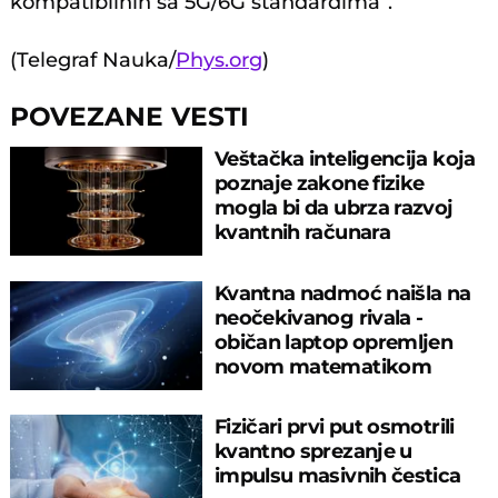
kompatibilnih sa 5G/6G standardima“.
(Telegraf Nauka/
Phys.org
)
POVEZANE VESTI
Veštačka inteligencija koja
poznaje zakone fizike
mogla bi da ubrza razvoj
kvantnih računara
Kvantna nadmoć naišla na
neočekivanog rivala -
običan laptop opremljen
novom matematikom
Fizičari prvi put osmotrili
kvantno sprezanje u
impulsu masivnih čestica