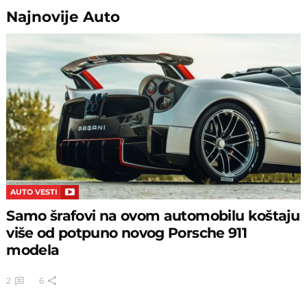
Najnovije
Auto
AUTO VESTI
Samo šrafovi na ovom automobilu koštaju
više od potpuno novog Porsche 911
modela
2
6