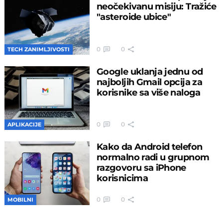
neočekivanu misiju: Tražiće
"asteroide ubice"
0
0
TECH ZANIMLJIVOSTI
Google uklanja jednu od
najboljih Gmail opcija za
korisnike sa više naloga
0
0
APLIKACIJE
Kako da Android telefon
normalno radi u grupnom
razgovoru sa iPhone
korisnicima
0
0
MOBILNI