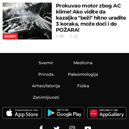
Prokuvao motor zbog AC
klime! Ako vidite da
kazaljka "beži" hitno uradite
3 koraka, može doći i do
POŽARA!
0
0
SAVETI
Svemir
Medicina
Priroda
Paleontologija
Arheo/Istorija
Fizika
Zanimljivosti