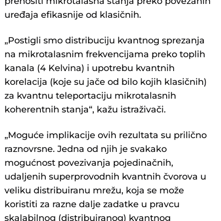
prenositi mikrotalasna stanja preko povezanih
uređaja efikasnije od klasičnih.
„Postigli smo distribuciju kvantnog sprezanja
na mikrotalasnim frekvencijama preko toplih
kanala (4 Kelvina) i upotrebu kvantnih
korelacija (koje su jače od bilo kojih klasičnih)
za kvantnu teleportaciju mikrotalasnih
koherentnih stanja“, kažu istraživači.
„Moguće implikacije ovih rezultata su prilično
raznovrsne. Jedna od njih je svakako
mogućnost povezivanja pojedinačnih,
udaljenih superprovodnih kvantnih čvorova u
veliku distribuiranu mrežu, koja se može
koristiti za razne dalje zadatke u pravcu
skalabilnog (distribuiranog) kvantnog