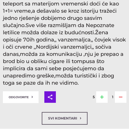
teleport sa materijom vremenski doći će kao
1+1= vreme,a dešavalo se kroz istoriju tražeći
jedno rješenje dobijemo drugo sasvim
slučajno.Sve više razmišljam da Nepoznate
letilice možda dolaze iz budućnosti.Žena
opisuje 70ih godina,, vanzemaljca,, čovjek visok
i oči crvene ,,Nordijski vanzemaljci,, sočiva
danas,možda za komunikaciju ,nju je prepao a
brod bio u obliku cigare ili tompusa što
implicira da sami sebe posjećujemo da
unapredimo greške,možda turistički i zbog
toga se paze da ih ne vidimo.
›
5
1
ODGOVORITE
›
SVI KOMENTARI