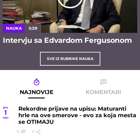
NAUKA
5:39
Intervju sa Edvardom Fergusonom
SVE IZ RUBRIKE NAUKA
NAJNOVIJE
KOMENTARI
Rekordne prijave na upisu: Maturanti
pre
1
hrle na ove smerove - evo za koja mesta
min
se OTIMAJU
0
0