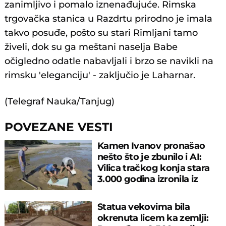
zanimljivo i pomalo iznenađujuće. Rimska
trgovačka stanica u Razdrtu prirodno je imala
takvo posuđe, pošto su stari Rimljani tamo
živeli, dok su ga meštani naselja Babe
očigledno odatle nabavljali i brzo se navikli na
rimsku 'eleganciju' - zaključio je Laharnar.
(Telegraf Nauka/Tanjug)
POVEZANE VESTI
Kamen Ivanov pronašao
nešto što je zbunilo i AI:
Vilica tračkog konja stara
3.000 godina izronila iz
Dunava
Statua vekovima bila
okrenuta licem ka zemlji: