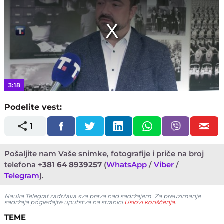
3:18
Podelite vest:
1
Pošaljite nam Vaše snimke, fotografije i priče na broj
telefona
+381 64 8939257
(
WhatsApp
/
Viber
/
Telegram
).
Nauka Telegraf zadržava sva prava nad sadržajem. Za preuzimanje
sadržaja pogledajte uputstva na stranici
Uslovi korišćenja
.
TEME