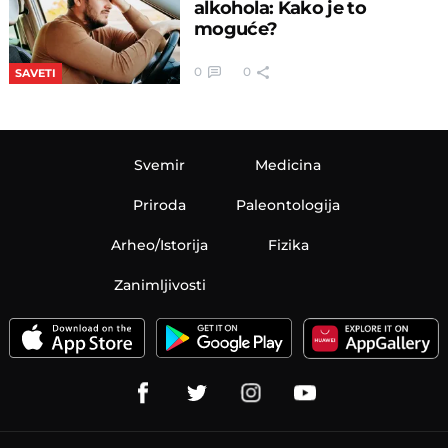
alkohola: Kako je to
moguće?
0
0
SAVETI
Svemir
Medicina
Priroda
Paleontologija
Arheo/Istorija
Fizika
Zanimljivosti