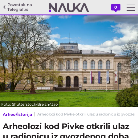
Povratak na
0
Telegraf.rs
Foto: Shutterstock/BreizhAtao
Arheo/Istorija
Arheolozi kod Pivke otkrili ulaz u radionicu iz gvozde
Arheolozi kod Pivke otkrili ulaz
u radionicu iz gvozdenog doba