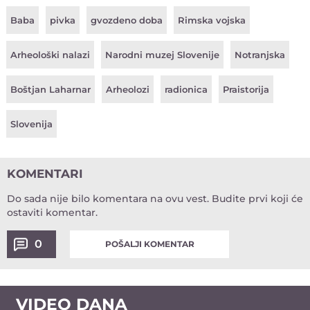
Baba
pivka
gvozdeno doba
Rimska vojska
Arheološki nalazi
Narodni muzej Slovenije
Notranjska
Boštjan Laharnar
Arheolozi
radionica
Praistorija
Slovenija
KOMENTARI
Do sada nije bilo komentara na ovu vest.
Budite prvi koji će
ostaviti komentar.
0
POŠALJI KOMENTAR
VIDEO DANA