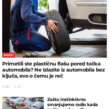
SAVETI
Primetili ste plastičnu flašu pored točka
automobila? Ne izlazite iz automobila bez
ključa, evo o čemu je reč
0
0
Zašto instinktivno
smanjujemo radio kada