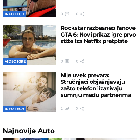
0
0
INFO TECH
Rockstar razbesneo fanove
GTA 6: Novi prikaz igre prvo
stiže iza Netflix pretplate
0
0
VIDEO IGRE
Nije uvek prevara:
Stručnjaci objašnjavaju
zašto telefoni izazivaju
sumnju među partnerima
2
0
INFO TECH
Najnovije
Auto