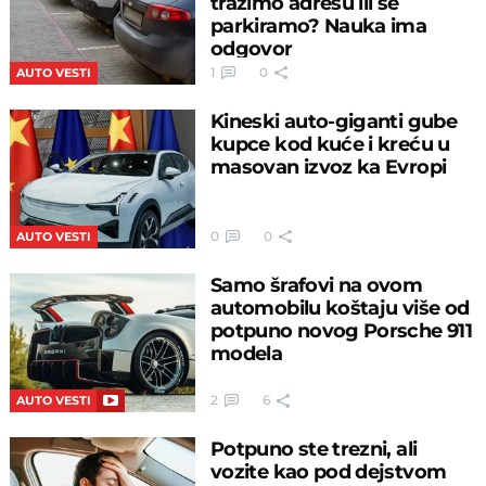
tražimo adresu ili se
parkiramo? Nauka ima
odgovor
1
0
AUTO VESTI
Kineski auto-giganti gube
kupce kod kuće i kreću u
masovan izvoz ka Evropi
0
0
AUTO VESTI
Samo šrafovi na ovom
automobilu koštaju više od
potpuno novog Porsche 911
modela
2
6
AUTO VESTI
Potpuno ste trezni, ali
vozite kao pod dejstvom