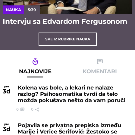
NAUKA
5:39
Intervju sa Edvardom Fergusonom
SVE IZ RUBRIKE NAUKA
NAJNOVIJE
KOMENTARI
Kolena vas bole, a lekari ne nalaze
pre
3
d
razlog? Psihosomatika tvrdi da telo
možda pokušava nešto da vam poruči
0
0
Pojavila se privatna prepiska između
pre
3
d
Marije i Verice Šerifović: Žestoko se