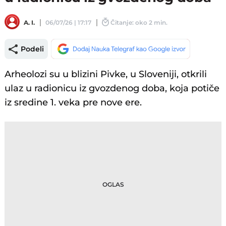
A. I.
06/07/26 | 17:17
Čitanje: oko 2 min.
Podeli
Arheolozi su u blizini Pivke, u Sloveniji, otkrili
ulaz u radionicu iz gvozdenog doba, koja potiče
iz sredine 1. veka pre nove ere.