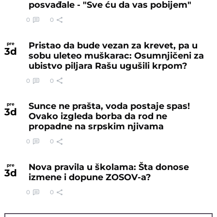
posvađale - "Sve ću da vas pobijem"
0
0
Pristao da bude vezan za krevet, pa u
pre
3
d
sobu uleteo muškarac: Osumnjičeni za
ubistvo piljara Rašu ugušili krpom?
0
0
Sunce ne prašta, voda postaje spas!
pre
3
d
Ovako izgleda borba da rod ne
propadne na srpskim njivama
0
0
Nova pravila u školama: Šta donose
pre
3
d
izmene i dopune ZOSOV-a?
0
0