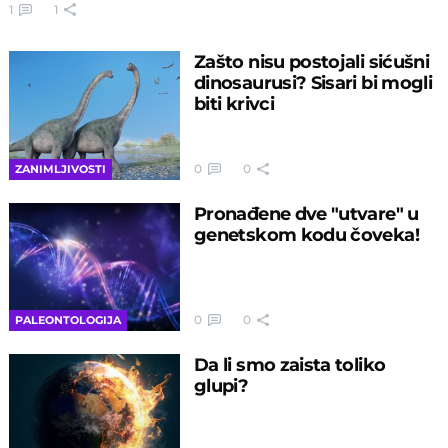
1
1
Zašto nisu postojali sićušni
dinosaurusi? Sisari bi mogli
biti krivci
0
0
ZANIMLJIVOSTI
Pronađene dve "utvare" u
genetskom kodu čoveka!
0
0
PALEONTOLOGIJA
Da li smo zaista toliko
glupi?