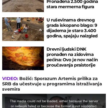
Pronađena 2.500 godina
stara mermerna figura
mladića u Sardu
U ruševinama drevnog
grada iskopano blago: 9
dijadema je staro 3.400
godina, spajaju naizgled
nespojive motive
Drevni ljudski DNK
pronađen na zidovima
pećina: Ovo je nov način
proučavanja praistorije
VIDEO:
Božić: Sporazum Artemis prilika za
SRB da učestvuje u programima istraživanja
svemira
This
is
a
The media could not be loaded, either because the server
modal
window.
or network failed or because the format is not supported.