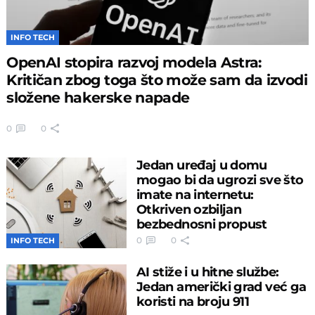
INFO TECH
OpenAI stopira razvoj modela Astra:
Kritičan zbog toga što može sam da izvodi
složene hakerske napade
0
0
Jedan uređaj u domu
mogao bi da ugrozi sve što
imate na internetu:
Otkriven ozbiljan
bezbednosni propust
0
0
INFO TECH
AI stiže i u hitne službe:
Jedan američki grad već ga
koristi na broju 911