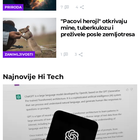
7
4
PRIRODA
"Pacovi heroji" otkrivaju
mine, tuberkulozu i
preživele posle zemljotresa
1
3
ZANIMLJIVOSTI
Najnovije
Hi Tech