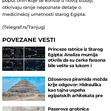
poput onih koje se koriste u novoj studiji,
otkrivaju ranije nepoznate detalje o
medicinskoj umetnosti starog Egipta.
(Telegraf.rs/Tanjug)
POVEZANE VESTI
Princeze ratnice iz Starog
Egipta: Analiza mumija
otkrila da su ćerke faraona
bile vešte sa lukom i
strelom
Džoserova piramida možda
krije odgovor: Hidraulika
kao tajna uspeha
egipatskih arhitekata pre
4.500 godina
Paserova grobnica