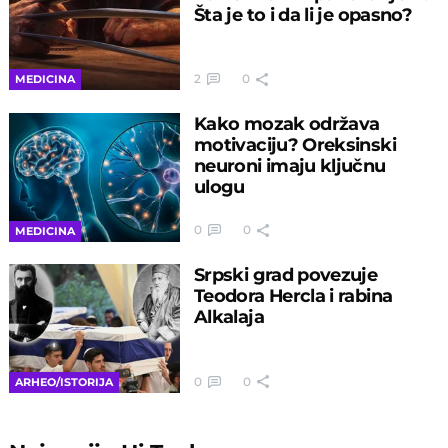
Šta je to i da li je opasno?
2
0
MEDICINA
Kako mozak održava
motivaciju? Oreksinski
neuroni imaju ključnu
ulogu
0
0
MEDICINA
Srpski grad povezuje
Teodora Hercla i rabina
Alkalaja
0
0
ARHEO/ISTORIJA