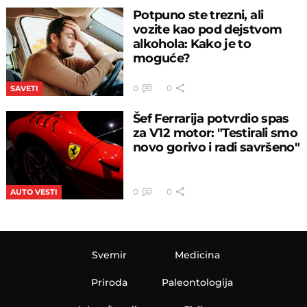
Potpuno ste trezni, ali
vozite kao pod dejstvom
alkohola: Kako je to
moguće?
0
0
SAVETI
Šef Ferrarija potvrdio spas
za V12 motor: "Testirali smo
novo gorivo i radi savršeno"
0
0
AUTO VESTI
Svemir
Medicina
Priroda
Paleontologija