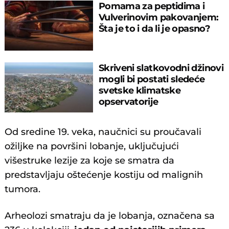
Pomama za peptidima i
Vulverinovim pakovanjem:
Šta je to i da li je opasno?
Skriveni slatkovodni džinovi
mogli bi postati sledeće
svetske klimatske
opservatorije
Od sredine 19. veka, naučnici su proučavali
ožiljke na površini lobanje, uključujući
višestruke lezije za koje se smatra da
predstavljaju oštećenje kostiju od malignih
tumora.
Arheolozi smatraju da je lobanja, označena sa