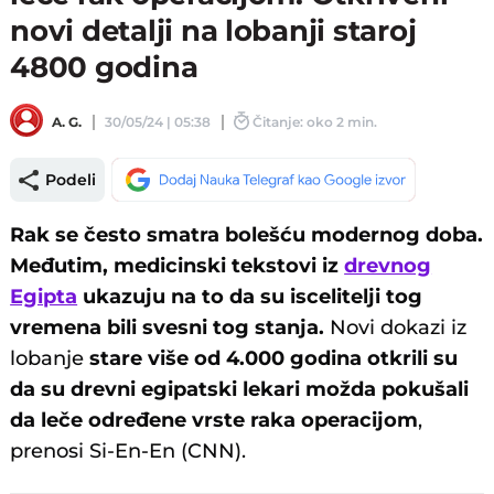
novi detalji na lobanji staroj
4800 godina
A. G.
30/05/24 | 05:38
Čitanje: oko 2 min.
Podeli
Rak se često smatra bolešću modernog doba.
Međutim, medicinski tekstovi iz
drevnog
Egipta
ukazuju na to da su iscelitelji tog
vremena bili svesni tog stanja.
Novi dokazi iz
lobanje
stare više od 4.000 godina otkrili su
da su drevni egipatski lekari možda pokušali
da leče određene vrste raka operacijom
,
prenosi Si-En-En (CNN).