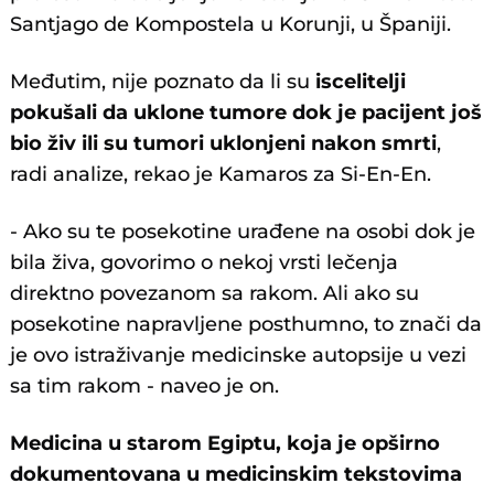
Santjago de Kompostela u Korunji, u Španiji.
Međutim, nije poznato da li su
iscelitelji
pokušali da uklone tumore dok je pacijent još
bio živ ili su tumori uklonjeni nakon smrti
,
radi analize, rekao je Kamaros za Si-En-En.
- Ako su te posekotine urađene na osobi dok je
bila živa, govorimo o nekoj vrsti lečenja
direktno povezanom sa rakom. Ali ako su
posekotine napravljene posthumno, to znači da
je ovo istraživanje medicinske autopsije u vezi
sa tim rakom - naveo je on.
Medicina u starom Egiptu, koja je opširno
dokumentovana u medicinskim tekstovima