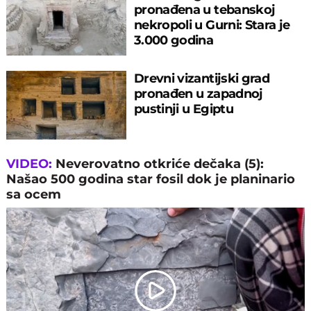
pronađena u tebanskoj
nekropoli u Gurni: Stara je
3.000 godina
Drevni vizantijski grad
pronađen u zapadnoj
pustinji u Egiptu
VIDEO:
Neverovatno otkriće dečaka (5):
Našao 500 godina star fosil dok je planinario
sa ocem
Play