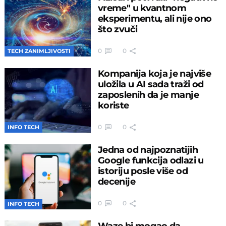
vreme" u kvantnom
eksperimentu, ali nije ono
što zvuči
0
0
TECH ZANIMLJIVOSTI
Kompanija koja je najviše
uložila u AI sada traži od
zaposlenih da je manje
koriste
0
0
INFO TECH
Jedna od najpoznatijih
Google funkcija odlazi u
istoriju posle više od
decenije
0
0
INFO TECH
Waze bi mogao da