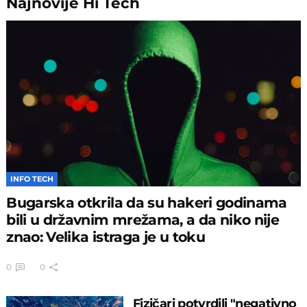
Najnovije
Hi Tech
INFO TECH
Bugarska otkrila da su hakeri godinama
bili u državnim mrežama, a da niko nije
znao: Velika istraga je u toku
0
0
Fizičari potvrdili "negativno