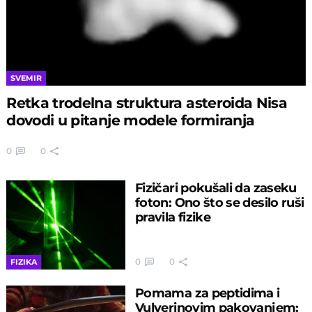
SVEMIR
Retka trodelna struktura asteroida Nisa
dovodi u pitanje modele formiranja
0
0
Fizičari pokušali da zaseku
foton: Ono što se desilo ruši
pravila fizike
0
0
FIZIKA
Pomama za peptidima i
Vulverinovim pakovanjem: