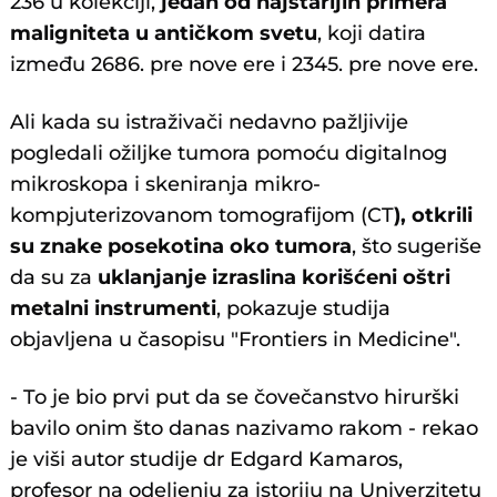
236 u kolekciji,
jedan od najstarijih primera
maligniteta u antičkom svetu
, koji datira
između 2686. pre nove ere i 2345. pre nove ere.
Ali kada su istraživači nedavno pažljivije
pogledali ožiljke tumora pomoću digitalnog
mikroskopa i skeniranja mikro-
kompjuterizovanom tomografijom (CT
), otkrili
su znake posekotina oko tumora
, što sugeriše
da su za
uklanjanje izraslina korišćeni oštri
metalni instrumenti
, pokazuje studija
objavljena u časopisu "Frontiers in Medicine".
- To je bio prvi put da se čovečanstvo hirurški
bavilo onim što danas nazivamo rakom - rekao
je viši autor studije dr Edgard Kamaros,
profesor na odeljenju za istoriju na Univerzitetu