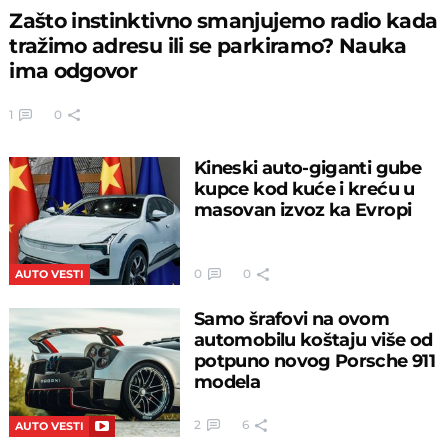
Zašto instinktivno smanjujemo radio kada
tražimo adresu ili se parkiramo? Nauka
ima odgovor
1
0
Kineski auto-giganti gube
kupce kod kuće i kreću u
masovan izvoz ka Evropi
0
0
AUTO VESTI
Samo šrafovi na ovom
automobilu koštaju više od
potpuno novog Porsche 911
modela
2
6
AUTO VESTI