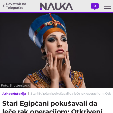
Povratak na
0
Telegraf.rs
Foto: Shutterstock
Arheo/Istorija
Stari Egipćani pokušavali da leče rak operacijom: Otkri
Stari Egipćani pokušavali da
leče rak operacijom: Otkriveni