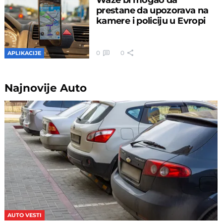
prestane da upozorava na
kamere i policiju u Evropi
0
0
APLIKACIJE
Najnovije
Auto
AUTO VESTI