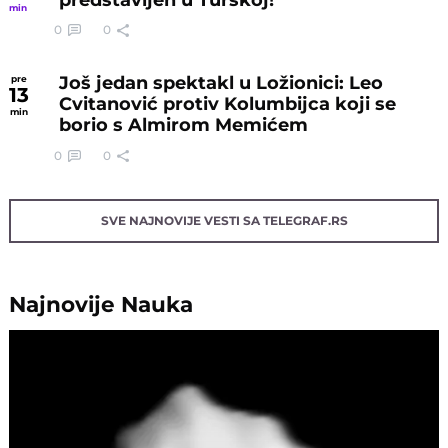
min
0
0
Još jedan spektakl u Ložionici: Leo
pre
13
Cvitanović protiv Kolumbijca koji se
min
borio s Almirom Memićem
0
0
SVE NAJNOVIJE VESTI SA TELEGRAF.RS
Najnovije
Nauka