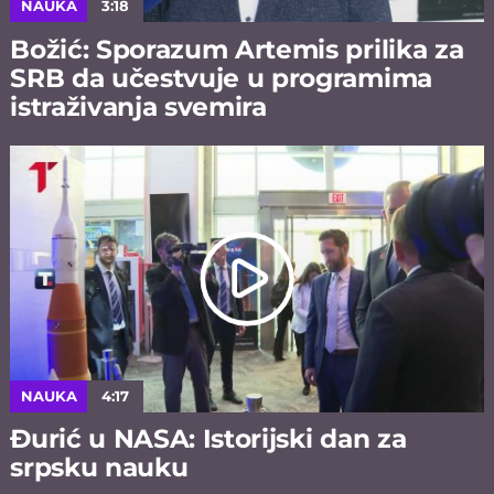
NAUKA
3:18
Božić: Sporazum Artemis prilika za
SRB da učestvuje u programima
istraživanja svemira
NAUKA
4:17
Đurić u NASA: Istorijski dan za
srpsku nauku