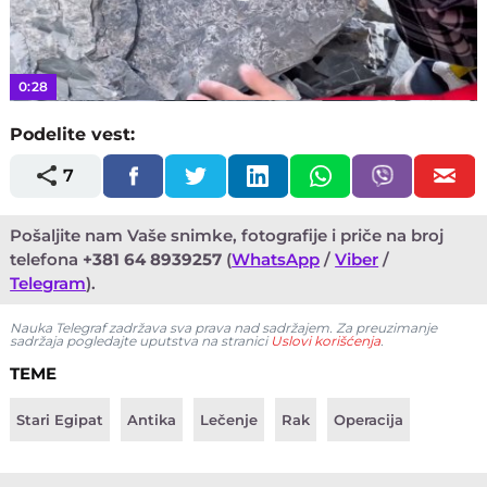
Video
0:28
Podelite vest:
7
Pošaljite nam Vaše snimke, fotografije i priče na broj
telefona
+381 64 8939257
(
WhatsApp
/
Viber
/
Telegram
).
Nauka Telegraf zadržava sva prava nad sadržajem. Za preuzimanje
sadržaja pogledajte uputstva na stranici
Uslovi korišćenja
.
TEME
Stari Egipat
Antika
Lečenje
Rak
Operacija