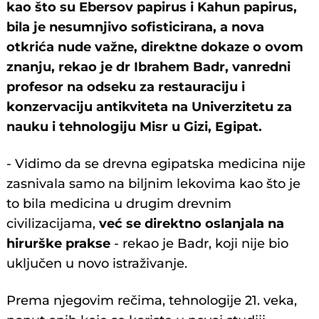
kao što su Ebersov papirus i Kahun papirus,
bila je nesumnjivo sofisticirana, a nova
otkrića nude važne, direktne dokaze o ovom
znanju, rekao je dr Ibrahem Badr, vanredni
profesor na odseku za restauraciju i
konzervaciju antikviteta na Univerzitetu za
nauku i tehnologiju Misr u Gizi, Egipat.
- Vidimo da se drevna egipatska medicina nije
zasnivala samo na biljnim lekovima kao što je
to bila medicina u drugim drevnim
civilizacijama,
već se direktno oslanjala na
hirurške prakse
- rekao je Badr, koji nije bio
uključen u novo istraživanje.
Prema njegovim rečima, tehnologije 21. veka,