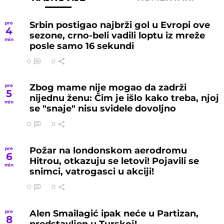
Srbin postigao najbrži gol u Evropi ove
pre
4
sezone, crno-beli vadili loptu iz mreže
min
posle samo 16 sekundi
0
0
Zbog mame nije mogao da zadrži
pre
5
nijednu ženu: Čim je išlo kako treba, njoj
min
se "snaje" nisu svidele dovoljno
0
0
Požar na londonskom aerodromu
pre
6
Hitrou, otkazuju se letovi! Pojavili se
min
snimci, vatrogasci u akciji!
0
0
Alen Smailagić ipak neće u Partizan,
pre
8
predstavljen u Turskoj!